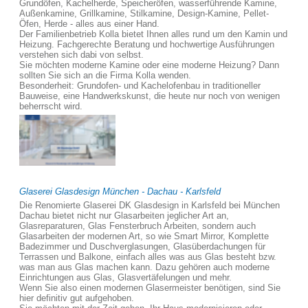
Grundöfen, Kachelherde, Speicheröfen, wasserführende Kamine,
Außenkamine, Grillkamine, Stilkamine, Design-Kamine, Pellet-
Öfen, Herde - alles aus einer Hand.
Der Familienbetrieb Kolla bietet Ihnen alles rund um den Kamin und
Heizung. Fachgerechte Beratung und hochwertige Ausführungen
verstehen sich dabi von selbst.
Sie möchten moderne Kamine oder eine moderne Heizung? Dann
sollten Sie sich an die Firma Kolla wenden.
Besonderheit: Grundofen- und Kachelofenbau in traditioneller
Bauweise, eine Handwerkskunst, die heute nur noch von wenigen
beherrscht wird.
Glaserei Glasdesign München - Dachau - Karlsfeld
Die Renomierte Glaserei DK Glasdesign in Karlsfeld bei München
Dachau bietet nicht nur Glasarbeiten jeglicher Art an,
Glasreparaturen, Glas Fensterbruch Arbeiten, sondern auch
Glasarbeiten der modernen Art, so wie Smart Mirror, Komplette
Badezimmer und Duschverglasungen, Glasüberdachungen für
Terrassen und Balkone, einfach alles was aus Glas besteht bzw.
was man aus Glas machen kann. Dazu gehören auch moderne
Einrichtungen aus Glas, Glasvertäfelungen und mehr.
Wenn Sie also einen modernen Glasermeister benötigen, sind Sie
hier definitiv gut aufgehoben.