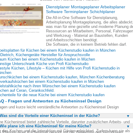
Dienstplaner Montageplaner Arbeitsplaner
Software Terminplaner Schichtplaner
Die All-in-One Software für Dienstplanung,
Arbeitsplanung Montageplanung, die alles abdeckt
was man für eine gezielte und moderne Planung d
Ressourcen an Mitarbeitern, Personal, Fahrzeuge
und Werkzeug - Material an Baustellen, Kunden
und Arbeitsschichten benötigt.
Die Software, die in keinem Betrieb fehlen darf.
beitsplatten für Küchen bei einem Küchenstudio kaufen in München
Dietrich, Küchengeräte Hersteller für Anspruchsvolle
aum Küchen bei einem Küchenstudio kaufen in Müchen
nstige Unterschrank Küche von Profi Küchenstudio
festyle Küchen, Lifestyle – Küchen mit Hilfe von Profi Küchenstudio in
ünchen
nschküchen bei einem Küchenstudio kaufen, München Küchenberatung
verkaufsküchen bei einem Küchenstudio kaufen in München
elstahlküche nach ihren Wünschen bei einem Küchenstudio kaufen
chen auf Ceran, Cerankochfeld.
chenteile für die neue Küche bei einem Küchenstudio kaufen
Q - Fragen und Antworten zu Kücheninsel Design
agen und kurze leicht verständliche Antworten zu Kücheninsel Design
Was sind die Vorteile einer Kücheninsel in der Küche?
ne Kücheninsel bietet zahlreiche Vorteile, darunter zusätzlichen Arbeits- und
Wie plane ich eine Kücheninsel für meine Küche?
auraum, der in vielen Küchen oft knapp ist. Sie schafft einen zentralen Punkt,
r das Kochen und die Interaktion mit Gästen erleichtert. Zudem kann sie als
e Planung einer Kücheninsel beginnt mit der Bewertung des verfügbaren