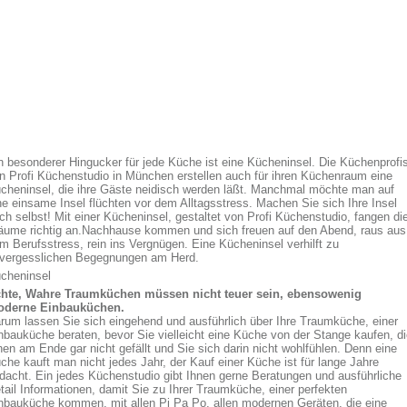
n besonderer Hingucker für jede Küche ist eine Kücheninsel. Die Küchenprofi
n Profi Küchenstudio in München erstellen auch für ihren Küchenraum eine
cheninsel, die ihre Gäste neidisch werden läßt. Manchmal möchte man auf
ne einsame Insel flüchten vor dem Alltagsstress. Machen Sie sich Ihre Insel
ch selbst! Mit einer Kücheninsel, gestaltet von Profi Küchenstudio, fangen di
äume richtig an.Nachhause kommen und sich freuen auf den Abend, raus aus
m Berufsstress, rein ins Vergnügen. Eine Kücheninsel verhilft zu
vergesslichen Begegnungen am Herd.
cheninsel
hte, Wahre Traumküchen müssen nicht teuer sein, ebensowenig
derne Einbauküchen.
rum lassen Sie sich eingehend und ausführlich über Ihre Traumküche, einer
nbauküche beraten, bevor Sie vielleicht eine Küche von der Stange kaufen, d
nen am Ende gar nicht gefällt und Sie sich darin nicht wohlfühlen. Denn eine
che kauft man nicht jedes Jahr, der Kauf einer Küche ist für lange Jahre
dacht. Ein jedes Küchenstudio gibt Ihnen gerne Beratungen und ausführliche
tail Informationen, damit Sie zu Ihrer Traumküche, einer perfekten
nbauküche kommen, mit allen Pi Pa Po, allen modernen Geräten, die eine