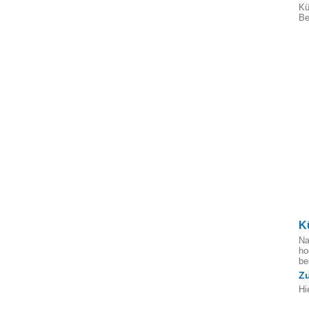
Kü
Be
K
Na
ho
b
Z
Hi