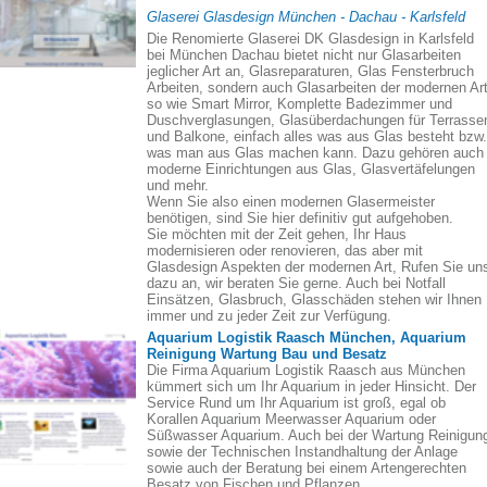
Glaserei Glasdesign München - Dachau - Karlsfeld
Die Renomierte Glaserei DK Glasdesign in Karlsfeld
bei München Dachau bietet nicht nur Glasarbeiten
jeglicher Art an, Glasreparaturen, Glas Fensterbruch
Arbeiten, sondern auch Glasarbeiten der modernen Art
so wie Smart Mirror, Komplette Badezimmer und
Duschverglasungen, Glasüberdachungen für Terrasse
und Balkone, einfach alles was aus Glas besteht bzw.
was man aus Glas machen kann. Dazu gehören auch
moderne Einrichtungen aus Glas, Glasvertäfelungen
und mehr.
Wenn Sie also einen modernen Glasermeister
benötigen, sind Sie hier definitiv gut aufgehoben.
Sie möchten mit der Zeit gehen, Ihr Haus
modernisieren oder renovieren, das aber mit
Glasdesign Aspekten der modernen Art, Rufen Sie un
dazu an, wir beraten Sie gerne. Auch bei Notfall
Einsätzen, Glasbruch, Glasschäden stehen wir Ihnen
immer und zu jeder Zeit zur Verfügung.
Aquarium Logistik Raasch München, Aquarium
Reinigung Wartung Bau und Besatz
Die Firma Aquarium Logistik Raasch aus München
kümmert sich um Ihr Aquarium in jeder Hinsicht. Der
Service Rund um Ihr Aquarium ist groß, egal ob
Korallen Aquarium Meerwasser Aquarium oder
Süßwasser Aquarium. Auch bei der Wartung Reinigun
sowie der Technischen Instandhaltung der Anlage
sowie auch der Beratung bei einem Artengerechten
Besatz von Fischen und Pflanzen.