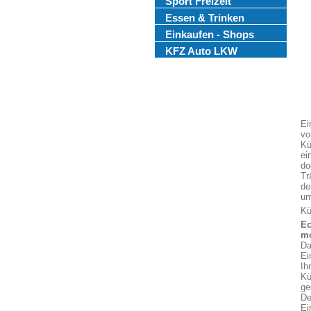
Sport Freizeit
Essen & Trinken
Einkaufen - Shops
KFZ Auto LKW
Ei
vo
Kü
ei
do
Tr
de
un
Kü
Ec
mo
Da
Ei
Ih
Kü
ge
De
Ei