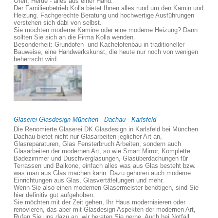
Öfen, Herde - alles aus einer Hand.
Der Familienbetrieb Kolla bietet Ihnen alles rund um den Kamin und
Heizung. Fachgerechte Beratung und hochwertige Ausführungen
verstehen sich dabi von selbst.
Sie möchten moderne Kamine oder eine moderne Heizung? Dann
sollten Sie sich an die Firma Kolla wenden.
Besonderheit: Grundofen- und Kachelofenbau in traditioneller
Bauweise, eine Handwerkskunst, die heute nur noch von wenigen
beherrscht wird.
Glaserei Glasdesign München - Dachau - Karlsfeld
Die Renomierte Glaserei DK Glasdesign in Karlsfeld bei München
Dachau bietet nicht nur Glasarbeiten jeglicher Art an,
Glasreparaturen, Glas Fensterbruch Arbeiten, sondern auch
Glasarbeiten der modernen Art, so wie Smart Mirror, Komplette
Badezimmer und Duschverglasungen, Glasüberdachungen für
Terrassen und Balkone, einfach alles was aus Glas besteht bzw.
was man aus Glas machen kann. Dazu gehören auch moderne
Einrichtungen aus Glas, Glasvertäfelungen und mehr.
Wenn Sie also einen modernen Glasermeister benötigen, sind Sie
hier definitiv gut aufgehoben.
Sie möchten mit der Zeit gehen, Ihr Haus modernisieren oder
renovieren, das aber mit Glasdesign Aspekten der modernen Art,
Rufen Sie uns dazu an, wir beraten Sie gerne. Auch bei Notfall