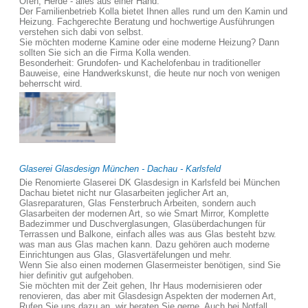
Öfen, Herde - alles aus einer Hand.
Der Familienbetrieb Kolla bietet Ihnen alles rund um den Kamin und
Heizung. Fachgerechte Beratung und hochwertige Ausführungen
verstehen sich dabi von selbst.
Sie möchten moderne Kamine oder eine moderne Heizung? Dann
sollten Sie sich an die Firma Kolla wenden.
Besonderheit: Grundofen- und Kachelofenbau in traditioneller
Bauweise, eine Handwerkskunst, die heute nur noch von wenigen
beherrscht wird.
Glaserei Glasdesign München - Dachau - Karlsfeld
Die Renomierte Glaserei DK Glasdesign in Karlsfeld bei München
Dachau bietet nicht nur Glasarbeiten jeglicher Art an,
Glasreparaturen, Glas Fensterbruch Arbeiten, sondern auch
Glasarbeiten der modernen Art, so wie Smart Mirror, Komplette
Badezimmer und Duschverglasungen, Glasüberdachungen für
Terrassen und Balkone, einfach alles was aus Glas besteht bzw.
was man aus Glas machen kann. Dazu gehören auch moderne
Einrichtungen aus Glas, Glasvertäfelungen und mehr.
Wenn Sie also einen modernen Glasermeister benötigen, sind Sie
hier definitiv gut aufgehoben.
Sie möchten mit der Zeit gehen, Ihr Haus modernisieren oder
renovieren, das aber mit Glasdesign Aspekten der modernen Art,
Rufen Sie uns dazu an, wir beraten Sie gerne. Auch bei Notfall