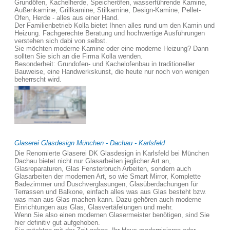
Grundöfen, Kachelherde, Speicheröfen, wasserführende Kamine,
Außenkamine, Grillkamine, Stilkamine, Design-Kamine, Pellet-
Öfen, Herde - alles aus einer Hand.
Der Familienbetrieb Kolla bietet Ihnen alles rund um den Kamin und
Heizung. Fachgerechte Beratung und hochwertige Ausführungen
verstehen sich dabi von selbst.
Sie möchten moderne Kamine oder eine moderne Heizung? Dann
sollten Sie sich an die Firma Kolla wenden.
Besonderheit: Grundofen- und Kachelofenbau in traditioneller
Bauweise, eine Handwerkskunst, die heute nur noch von wenigen
beherrscht wird.
Glaserei Glasdesign München - Dachau - Karlsfeld
Die Renomierte Glaserei DK Glasdesign in Karlsfeld bei München
Dachau bietet nicht nur Glasarbeiten jeglicher Art an,
Glasreparaturen, Glas Fensterbruch Arbeiten, sondern auch
Glasarbeiten der modernen Art, so wie Smart Mirror, Komplette
Badezimmer und Duschverglasungen, Glasüberdachungen für
Terrassen und Balkone, einfach alles was aus Glas besteht bzw.
was man aus Glas machen kann. Dazu gehören auch moderne
Einrichtungen aus Glas, Glasvertäfelungen und mehr.
Wenn Sie also einen modernen Glasermeister benötigen, sind Sie
hier definitiv gut aufgehoben.