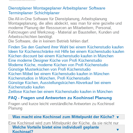
Dienstplaner Montageplaner Arbeitsplaner Software
Terminplaner Schichtplaner
Die All-in-One Software für Dienstplanung, Arbeitsplanung
Montageplanung, die alles abdeckt, was man für eine gezielte und
moderne Planung der Ressourcen an Mitarbeitern, Personal,
Fahrzeugen und Werkzeug - Material an Baustellen, Kunden und
Arbeitsschichten benötigt.
Die Software, die in keinem Betrieb fehlen darf.
Finden Sie den Gasherd ihrer Wahl bei einem Küchenstudio kaufen
Ideen für Küchenschränke mit Hilfe bei einem Küchenstudio kaufen
Küchen discount bei einem Küchenstudio kaufen in München
Eine moderne Designer Küche von Profi Küchenstudio
Moderne Küche, moderne Küchen von Profi Küchenstudio
Günstige Musterküchen von Profi Küchenstudio
Küchen Möbel bei einem Küchenstudio kaufen in München
Küchenstudios in München, Profi Küchenstudio
Günstige Küchen, Ausstellungsküchen Abverkauf bei einem
Küchenstudio kaufen
Zeitlose Küchen bei einem Küchenstudio kaufen in München
FAQ - Fragen und Antworten zu Kochinsel Planung
Fragen und kurze leicht verständliche Antworten zu Kochinsel
Planung
Was macht eine Kochinsel zum Mittelpunkt der Küche?
Eine Kochinsel wird zum Mittelpunkt der Küche, da sie nicht nur
Welche Vorteile bietet eine individuell geplante
funktional, sondern auch ästhetisch ansprechend ist. Sie bietet
Kochinsel?
zusätzlichen Arbeits- und Stauraum und ermöglicht eine offene