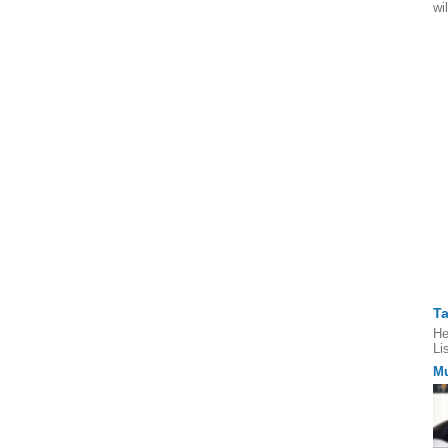
wi
T
He
Li
Mu