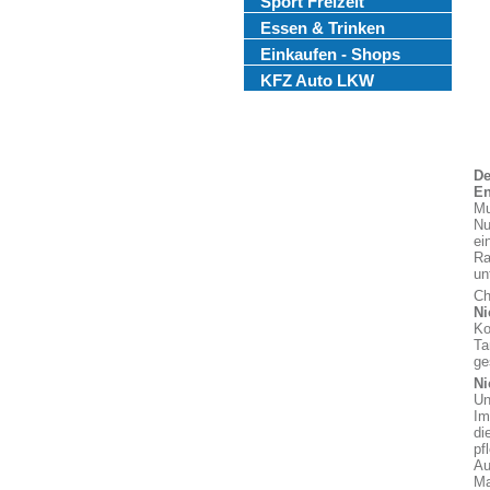
Sport Freizeit
Essen & Trinken
Einkaufen - Shops
KFZ Auto LKW
De
En
Mu
Nu
ei
Ra
un
Ch
Ni
Ko
Ta
ge
Ni
Un
Im
di
pf
Au
Ma