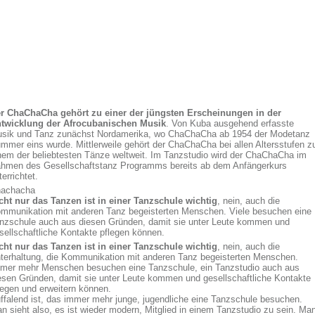
r ChaChaCha gehört zu einer der jüngsten Erscheinungen in der
twicklung der Afrocubanischen Musik
. Von Kuba ausgehend erfasste
sik und Tanz zunächst Nordamerika, wo ChaChaCha ab 1954 der Modetanz
mmer eins wurde. Mittlerweile gehört der ChaChaCha bei allen Altersstufen z
nem der beliebtesten Tänze weltweit. Im Tanzstudio wird der ChaChaCha im
hmen des Gesellschaftstanz Programms bereits ab dem Anfängerkurs
terrichtet.
achacha
cht nur das Tanzen ist in einer Tanzschule wichtig
, nein, auch die
mmunikation mit anderen Tanz begeisterten Menschen. Viele besuchen eine
nzschule auch aus diesen Gründen, damit sie unter Leute kommen und
sellschaftliche Kontakte pflegen können.
cht nur das Tanzen ist in einer Tanzschule wichtig
, nein, auch die
terhaltung, die Kommunikation mit anderen Tanz begeisterten Menschen.
mer mehr Menschen besuchen eine Tanzschule, ein Tanzstudio auch aus
esen Gründen, damit sie unter Leute kommen und gesellschaftliche Kontakte
legen und erweitern können.
ffalend ist, das immer mehr junge, jugendliche eine Tanzschule besuchen.
n sieht also, es ist wieder modern, Mitglied in einem Tanzstudio zu sein. Ma