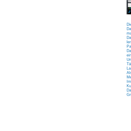
Di
Da
ma
Da
le
Pa
Da
ei
Un
Tä
La
Al
Me
Im
Ku
Da
Gr