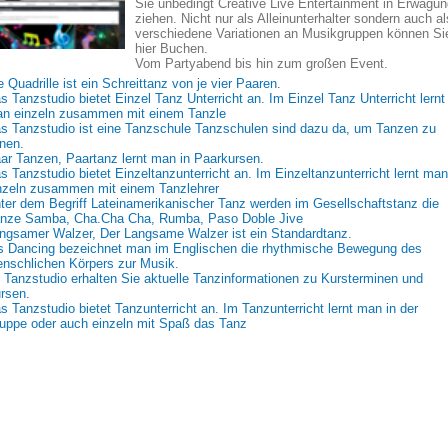
Sie unbedingt Creative Live Entertainment in Erwägun
ziehen. Nicht nur als Alleinunterhalter sondern auch al
verschiedene Variationen an Musikgruppen können Si
hier Buchen.
Vom Partyabend bis hin zum großen Event.
e Quadrille ist ein Schreittanz von je vier Paaren.
s Tanzstudio bietet Einzel Tanz Unterricht an. Im Einzel Tanz Unterricht lernt
n einzeln zusammen mit einem Tanzle
s Tanzstudio ist eine Tanzschule Tanzschulen sind dazu da, um Tanzen zu
rnen.
ar Tanzen, Paartanz lernt man in Paarkursen.
s Tanzstudio bietet Einzeltanzunterricht an. Im Einzeltanzunterricht lernt man
nzeln zusammen mit einem Tanzlehrer
ter dem Begriff Lateinamerikanischer Tanz werden im Gesellschaftstanz die
nze Samba, Cha.Cha Cha, Rumba, Paso Doble Jive
ngsamer Walzer, Der Langsame Walzer ist ein Standardtanz.
s Dancing bezeichnet man im Englischen die rhythmische Bewegung des
nschlichen Körpers zur Musik.
 Tanzstudio erhalten Sie aktuelle Tanzinformationen zu Kursterminen und
rsen.
s Tanzstudio bietet Tanzunterricht an. Im Tanzunterricht lernt man in der
uppe oder auch einzeln mit Spaß das Tanz