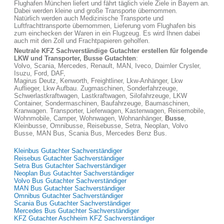
Flughafen München liefert und fährt täglich viele Ziele in Bayern an.
Dabei werden kleine und große Transporte übernommen.
Natürlich werden auch Medizinische Transporte und
Luftfrachttransporte übernommen, Lieferung vom Flughafen bis
zum einchecken der Waren in ein Flugzeug. Es wird Ihnen dabei
auch mit den Zoll und Frachtpapieren geholfen.
Neutrale KFZ Sachverständige Gutachter erstellen für folgende
LKW und Transporter, Busse Gutachten
:
Volvo, Scania, Mercedes, Renault, MAN, Iveco, Daimler Crysler,
Isuzu, Ford, DAF,
Magirus Deutz, Kenworth, Freightliner, Lkw-Anhänger, Lkw
Auflieger, Lkw Aufbau. Zugmaschinen, Sonderfahrzeuge,
Schwerlastkraftwagen, Lastkraftwagen, Silofahrzeuge, LKW
Container, Sondermaschinen, Baufahrzeuge, Baumaschinen,
Kranwagen. Transporter, Lieferwagen, Kastenwagen, Reisemobile,
Wohnmobile, Camper, Wohnwagen, Wohnanhänger,
Busse
,
Kleinbusse, Omnibusse, Reisebusse, Setra, Neoplan, Volvo
Busse, MAN Bus, Scania Bus, Mercedes Benz Bus.
Kleinbus Gutachter Sachverständiger
Reisebus Gutachter Sachverständiger
Setra Bus Gutachter Sachverständiger
Neoplan Bus Gutachter Sachverständiger
Volvo Bus Gutachter Sachverständiger
MAN Bus Gutachter Sachverständiger
Omnibus Gutachter Sachverständiger
Scania Bus Gutachter Sachverständiger
Mercedes Bus Gutachter Sachverständiger
KFZ Gutachter Aschheim KFZ Sachverständiger