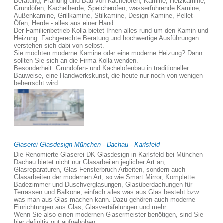
Beratung, Planung und Bau von Kachelöfen, Kamine, Heizkamine,
Grundöfen, Kachelherde, Speicheröfen, wasserführende Kamine,
Außenkamine, Grillkamine, Stilkamine, Design-Kamine, Pellet-
Öfen, Herde - alles aus einer Hand.
Der Familienbetrieb Kolla bietet Ihnen alles rund um den Kamin und
Heizung. Fachgerechte Beratung und hochwertige Ausführungen
verstehen sich dabi von selbst.
Sie möchten moderne Kamine oder eine moderne Heizung? Dann
sollten Sie sich an die Firma Kolla wenden.
Besonderheit: Grundofen- und Kachelofenbau in traditioneller
Bauweise, eine Handwerkskunst, die heute nur noch von wenigen
beherrscht wird.
Glaserei Glasdesign München - Dachau - Karlsfeld
Die Renomierte Glaserei DK Glasdesign in Karlsfeld bei München
Dachau bietet nicht nur Glasarbeiten jeglicher Art an,
Glasreparaturen, Glas Fensterbruch Arbeiten, sondern auch
Glasarbeiten der modernen Art, so wie Smart Mirror, Komplette
Badezimmer und Duschverglasungen, Glasüberdachungen für
Terrassen und Balkone, einfach alles was aus Glas besteht bzw.
was man aus Glas machen kann. Dazu gehören auch moderne
Einrichtungen aus Glas, Glasvertäfelungen und mehr.
Wenn Sie also einen modernen Glasermeister benötigen, sind Sie
hier definitiv gut aufgehoben.