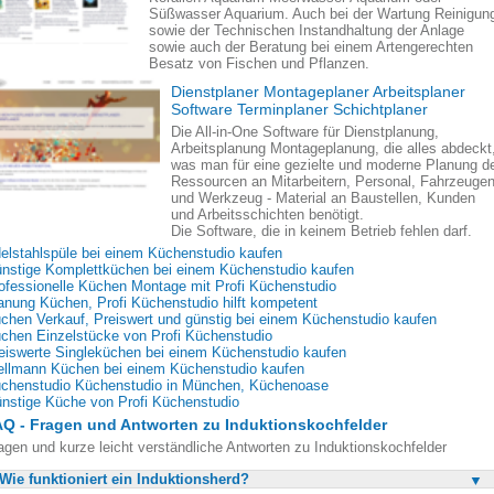
Süßwasser Aquarium. Auch bei der Wartung Reinigun
sowie der Technischen Instandhaltung der Anlage
sowie auch der Beratung bei einem Artengerechten
Besatz von Fischen und Pflanzen.
Dienstplaner Montageplaner Arbeitsplaner
Software Terminplaner Schichtplaner
Die All-in-One Software für Dienstplanung,
Arbeitsplanung Montageplanung, die alles abdeckt
was man für eine gezielte und moderne Planung d
Ressourcen an Mitarbeitern, Personal, Fahrzeuge
und Werkzeug - Material an Baustellen, Kunden
und Arbeitsschichten benötigt.
Die Software, die in keinem Betrieb fehlen darf.
elstahlspüle bei einem Küchenstudio kaufen
nstige Komplettküchen bei einem Küchenstudio kaufen
ofessionelle Küchen Montage mit Profi Küchenstudio
anung Küchen, Profi Küchenstudio hilft kompetent
chen Verkauf, Preiswert und günstig bei einem Küchenstudio kaufen
chen Einzelstücke von Profi Küchenstudio
eiswerte Singleküchen bei einem Küchenstudio kaufen
llmann Küchen bei einem Küchenstudio kaufen
chenstudio Küchenstudio in München, Küchenoase
nstige Küche von Profi Küchenstudio
Q - Fragen und Antworten zu Induktionskochfelder
agen und kurze leicht verständliche Antworten zu Induktionskochfelder
Wie funktioniert ein Induktionsherd?