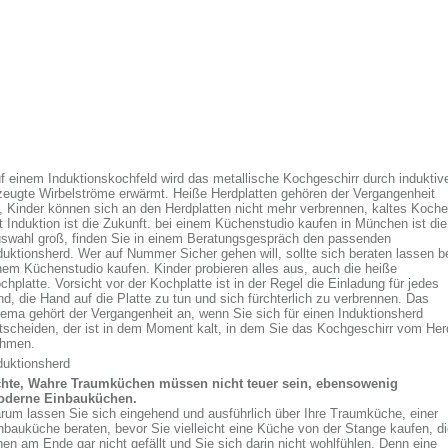
f einem Induktionskochfeld wird das metallische Kochgeschirr durch induktiv
zeugte Wirbelströme erwärmt. Heiße Herdplatten gehören der Vergangenheit
, Kinder können sich an den Herdplatten nicht mehr verbrennen, kaltes Koch
t Induktion ist die Zukunft. bei einem Küchenstudio kaufen in München ist die
swahl groß, finden Sie in einem Beratungsgespräch den passenden
duktionsherd. Wer auf Nummer Sicher gehen will, sollte sich beraten lassen b
nem Küchenstudio kaufen. Kinder probieren alles aus, auch die heiße
chplatte. Vorsicht vor der Kochplatte ist in der Regel die Einladung für jedes
nd, die Hand auf die Platte zu tun und sich fürchterlich zu verbrennen. Das
ema gehört der Vergangenheit an, wenn Sie sich für einen Induktionsherd
tscheiden, der ist in dem Moment kalt, in dem Sie das Kochgeschirr vom Her
hmen.
duktionsherd
hte, Wahre Traumküchen müssen nicht teuer sein, ebensowenig
derne Einbauküchen.
rum lassen Sie sich eingehend und ausführlich über Ihre Traumküche, einer
nbauküche beraten, bevor Sie vielleicht eine Küche von der Stange kaufen, d
nen am Ende gar nicht gefällt und Sie sich darin nicht wohlfühlen. Denn eine