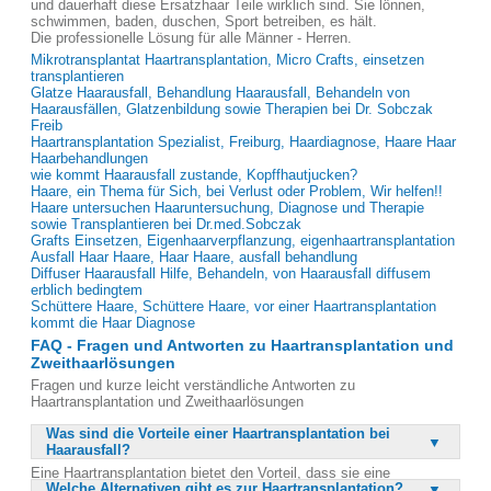
und dauerhaft diese Ersatzhaar Teile wirklich sind. Sie lönnen,
schwimmen, baden, duschen, Sport betreiben, es hält.
Die professionelle Lösung für alle Männer - Herren.
Mikrotransplantat Haartransplantation, Micro Crafts, einsetzen
transplantieren
Glatze Haarausfall, Behandlung Haarausfall, Behandeln von
Haarausfällen, Glatzenbildung sowie Therapien bei Dr. Sobczak
Freib
Haartransplantation Spezialist, Freiburg, Haardiagnose, Haare Haar
Haarbehandlungen
wie kommt Haarausfall zustande, Kopffhautjucken?
Haare, ein Thema für Sich, bei Verlust oder Problem, Wir helfen!!
Haare untersuchen Haaruntersuchung, Diagnose und Therapie
sowie Transplantieren bei Dr.med.Sobczak
Grafts Einsetzen, Eigenhaarverpflanzung, eigenhaartransplantation
Ausfall Haar Haare, Haar Haare, ausfall behandlung
Diffuser Haarausfall Hilfe, Behandeln, von Haarausfall diffusem
erblich bedingtem
Schüttere Haare, Schüttere Haare, vor einer Haartransplantation
kommt die Haar Diagnose
FAQ - Fragen und Antworten zu Haartransplantation und
Zweithaarlösungen
Fragen und kurze leicht verständliche Antworten zu
Haartransplantation und Zweithaarlösungen
Was sind die Vorteile einer Haartransplantation bei
Haarausfall?
Eine Haartransplantation bietet den Vorteil, dass sie eine
Welche Alternativen gibt es zur Haartransplantation?
dauerhafte Lösung für Haarausfall darstellt. Durch die Verpflanzung