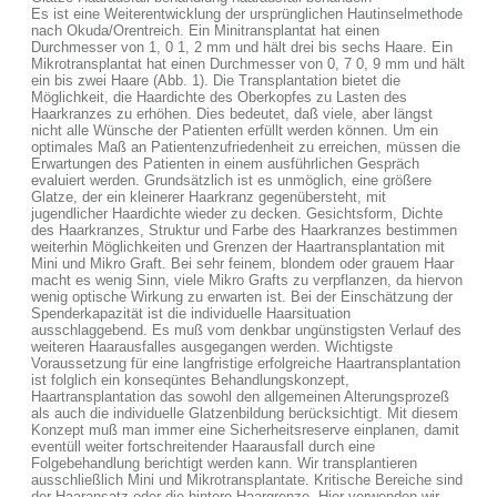
Es ist eine Weiterentwicklung der ursprünglichen Hautinselmethode
nach Okuda/Orentreich. Ein Minitransplantat hat einen
Durchmesser von 1, 0 1, 2 mm und hält drei bis sechs Haare. Ein
Mikrotransplantat hat einen Durchmesser von 0, 7 0, 9 mm und hält
ein bis zwei Haare (Abb. 1). Die Transplantation bietet die
Möglichkeit, die Haardichte des Oberkopfes zu Lasten des
Haarkranzes zu erhöhen. Dies bedeutet, daß viele, aber längst
nicht alle Wünsche der Patienten erfüllt werden können. Um ein
optimales Maß an Patientenzufriedenheit zu erreichen, müssen die
Erwartungen des Patienten in einem ausführlichen Gespräch
evaluiert werden. Grundsätzlich ist es unmöglich, eine größere
Glatze, der ein kleinerer Haarkranz gegenübersteht, mit
jugendlicher Haardichte wieder zu decken. Gesichtsform, Dichte
des Haarkranzes, Struktur und Farbe des Haarkranzes bestimmen
weiterhin Möglichkeiten und Grenzen der Haartransplantation mit
Mini und Mikro Graft. Bei sehr feinem, blondem oder grauem Haar
macht es wenig Sinn, viele Mikro Grafts zu verpflanzen, da hiervon
wenig optische Wirkung zu erwarten ist. Bei der Einschätzung der
Spenderkapazität ist die individuelle Haarsituation
ausschlaggebend. Es muß vom denkbar ungünstigsten Verlauf des
weiteren Haarausfalles ausgegangen werden. Wichtigste
Voraussetzung für eine langfristige erfolgreiche Haartransplantation
ist folglich ein konseqüntes Behandlungskonzept,
Haartransplantation das sowohl den allgemeinen Alterungsprozeß
als auch die individuelle Glatzenbildung berücksichtigt. Mit diesem
Konzept muß man immer eine Sicherheitsreserve einplanen, damit
eventüll weiter fortschreitender Haarausfall durch eine
Folgebehandlung berichtigt werden kann. Wir transplantieren
ausschließlich Mini und Mikrotransplantate. Kritische Bereiche sind
der Haaransatz oder die hintere Haargrenze. Hier verwenden wir