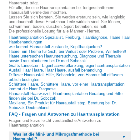
Haarersatz trägt.
Für alle, die eine Haartransplantation bei fortgeschrittenem
Haarausfall vermeiden möchten.
Lassen Sie sich beraten, Sie werden erstaunt sein, wie langlebig
und dauerhaft diese Ersatzhaar Teile wirklich sind. Sie lönnen,
schwimmen, baden, duschen, Sport betreiben, es hält.
Die professionelle Lösung für alle Männer - Herren.
Haartransplantation Spezialist, Freiburg, Haardiagnose, Haare Haar
Haarbehandlungen
wie kommt Haarausfall zustande, Kopffhautjucken?
Haare, ein Thema für Sich, bei Verlust oder Problem, Wir helfen!!
Haare untersuchen Haaruntersuchung, Diagnose und Therapie
sowie Transplantieren bei Dr.med.Sobczak
Grafts Einsetzen, Eigenhaarverpflanzung, eigenhaartransplantation
Ausfall Haar Haare, Haar Haare, ausfall behandlung
Diffuser Haarausfall Hilfe, Behandeln, von Haarausfall diffusem
erblich bedingtem
Schüttere Haare, Schüttere Haare, vor einer Haartransplantation
kommt die Haar Diagnose
Haarausfall Haarwurzel, Haartransplantation Beratung und Hilfe
finden sie bei Dr. Sobczak
Maxilene, Ein Produkt für Haarausfall stop, Beratung bei Dr.
Sobczak Deutschland
FAQ - Fragen und Antworten zu Haartransplantation
Fragen und kurze leicht verständliche Antworten zu
Haartransplantation
Was ist die Mini- und Mikrograftmethode bei
Haarausfall?