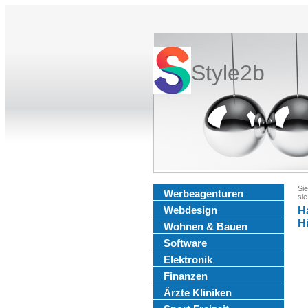
Style2b
Sie
Werbeagenturen
sie
Webdesign
H
Hi
Wohnen & Bauen
Software
Elektronik
Finanzen
Ärzte Kliniken