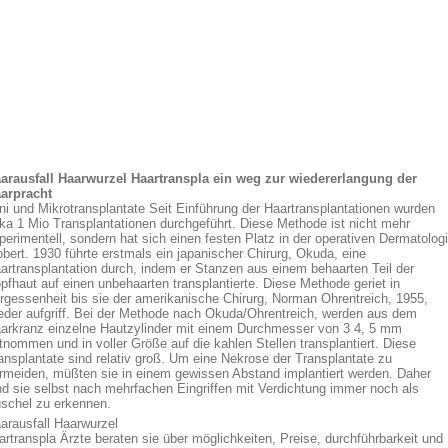
arausfall Haarwurzel Haartranspla ein weg zur wiedererlangung der
arpracht
ni und Mikrotransplantate Seit Einführung der Haartransplantationen wurden
rka 1 Mio Transplantationen durchgeführt. Diese Methode ist nicht mehr
perimentell, sondern hat sich einen festen Platz in der operativen Dermatolog
obert. 1930 führte erstmals ein japanischer Chirurg, Okuda, eine
artransplantation durch, indem er Stanzen aus einem behaarten Teil der
pfhaut auf einen unbehaarten transplantierte. Diese Methode geriet in
rgessenheit bis sie der amerikanische Chirurg, Norman Ohrentreich, 1955,
eder aufgriff. Bei der Methode nach Okuda/Ohrentreich, werden aus dem
arkranz einzelne Hautzylinder mit einem Durchmesser von 3 4, 5 mm
tnommen und in voller Größe auf die kahlen Stellen transplantiert. Diese
ansplantate sind relativ groß. Um eine Nekrose der Transplantate zu
rmeiden, müßten sie in einem gewissen Abstand implantiert werden. Daher
nd sie selbst nach mehrfachen Eingriffen mit Verdichtung immer noch als
schel zu erkennen.
arausfall Haarwurzel
artranspla Ärzte beraten sie über möglichkeiten, Preise, durchführbarkeit und