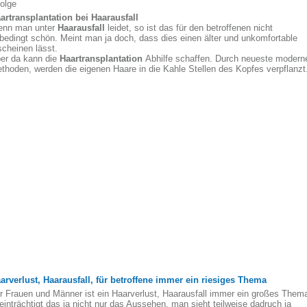
folge
artransplantation bei Haarausfall
nn man unter
Haarausfall
leidet, so ist das für den betroffenen nicht
bedingt schön. Meint man ja doch, dass dies einen älter und unkomfortable
scheinen lässt.
er da kann die
Haartransplantation
Abhilfe schaffen. Durch neueste modern
thoden, werden die eigenen Haare in die Kahle Stellen des Kopfes verpflanzt
arverlust, Haarausfall, für betroffene immer ein riesiges Thema
r Frauen und Männer ist ein Haarverlust, Haarausfall immer ein großes Them
einträchtigt das ja nicht nur das Aussehen, man sieht teilweise dadruch ja