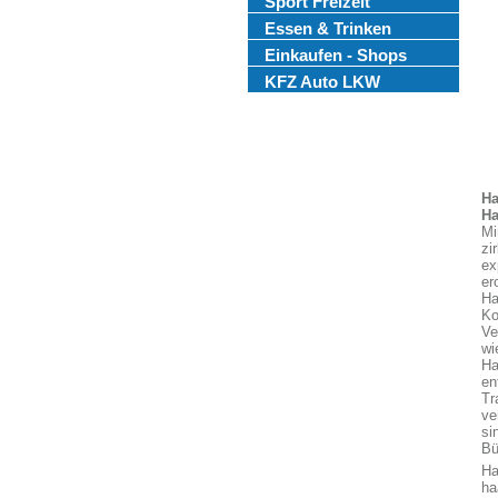
Sport Freizeit
Essen & Trinken
Einkaufen - Shops
KFZ Auto LKW
Ha
Ha
Mi
zi
ex
er
Ha
Ko
Ve
wi
Ha
en
Tr
ve
si
Bü
Ha
ha