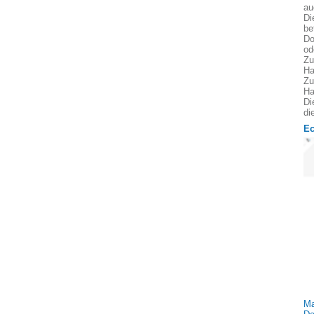
au
Di
be
Do
od
Zu
Ha
Zu
Ha
Di
di
Ec
Ma