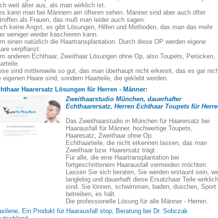
ch weit älter aus, als man wirklich ist.
es kann man bei Männern am öfteren sehen. Männer sind aber auch öfter
troffen als Frauen, das muß man leider auch sagen.
ch keine Angst, es gibt Lösungen, Hilfen und Methoden, das man das mehr
er weniger wieder kaschieren kann.
m einen natürlich die Haartransplantation. Durch diese OP werden eigene
are verpflanzt.
m anderen Echthaar, Zweithaar Lösungen ohne Op, also Toupets, Perücken,
arteile.
ese sind mittlerweile so gut, das man überhaupt nicht erkennt, das es gar nic
e eigenen Haare sind, sondern Haarteile, die geklebt werden.
hthaar Haarersatz Lösungen für Herren - Männer:
Zweithaarstudio München, dauerhafter
Echthaarersatz, Herren Echthaar Toupets für Herr
Das Zweithaarstudio in München für Haarersatz bei
Haarausfall für Männer, hochwertige Toupets,
Haaresatz, Zweithaar ohne Op.
Echthaarteile, die nicht erkennen lassen, das man
Zweithaar bzw. Haarersatz trägt.
Für alle, die eine Haartransplantation bei
fortgeschrittenem Haarausfall vermeiden möchten.
Lassen Sie sich beraten, Sie werden erstaunt sein, wi
langlebig und dauerhaft diese Ersatzhaar Teile wirklic
sind. Sie lönnen, schwimmen, baden, duschen, Sport
betreiben, es hält.
Die professionelle Lösung für alle Männer - Herren.
xilene, Ein Produkt für Haarausfall stop, Beratung bei Dr. Sobczak