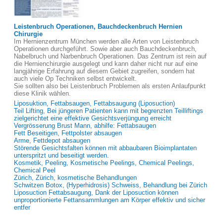
Leistenbruch Operationen, Bauchdeckenbruch Hernien
Chirurgie
Im Hernienzentrum München werden alle Arten von Leistenbruch
Operationen durchgeführt. Sowie aber auch Bauchdeckenbruch,
Nabelbruch und Narbenbruch Operationen. Das Zentrum ist rein auf
die Hernienchirurgie ausgelegt und kann daher nicht nur auf eine
langjährige Erfahrung auf diesem Gebiet zugreifen, sondern hat
auch viele Op Techniken selbst entwickelt.
Sie sollten also bei Leistenbruch Problemen als ersten Anlaufpunkt
diese Klinik wählen.
Liposuktion, Fettabsaugen, Fettabsaugung (Liposuction)
Teil Lifting, Bei jüngeren Patienten kann mit begrenzten Teilliftings
zielgerichtet eine effektive Gesichtsverjüngung erreicht
Vergrösserung Brust Mann, abhilfe: Fettabsaugen
Fett Beseitigen, Fettpolster absaugen
Arme, Fettdepot absaugen
Störende Gesichtsfalten können mit abbaubaren Bioimplantaten
unterspritzt und beseitigt werden.
Kosmetik, Peeling, Kosmetische Peelings, Chemical Peelings,
Chemical Peel
Zürich, Zürich, kosmetische Behandlungen
Schwitzen Botox, (Hyperhidrosis) Schweiss, Behandlung bei Zürich
Liposuction Fettabsaugung, Dank der Liposuction können
unproportionierte Fettansammlungen am Körper effektiv und sicher
entfer