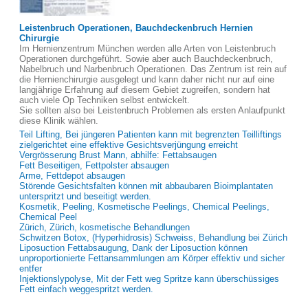
Leistenbruch Operationen, Bauchdeckenbruch Hernien
Chirurgie
Im Hernienzentrum München werden alle Arten von Leistenbruch
Operationen durchgeführt. Sowie aber auch Bauchdeckenbruch,
Nabelbruch und Narbenbruch Operationen. Das Zentrum ist rein auf
die Hernienchirurgie ausgelegt und kann daher nicht nur auf eine
langjährige Erfahrung auf diesem Gebiet zugreifen, sondern hat
auch viele Op Techniken selbst entwickelt.
Sie sollten also bei Leistenbruch Problemen als ersten Anlaufpunkt
diese Klinik wählen.
Teil Lifting, Bei jüngeren Patienten kann mit begrenzten Teilliftings
zielgerichtet eine effektive Gesichtsverjüngung erreicht
Vergrösserung Brust Mann, abhilfe: Fettabsaugen
Fett Beseitigen, Fettpolster absaugen
Arme, Fettdepot absaugen
Störende Gesichtsfalten können mit abbaubaren Bioimplantaten
unterspritzt und beseitigt werden.
Kosmetik, Peeling, Kosmetische Peelings, Chemical Peelings,
Chemical Peel
Zürich, Zürich, kosmetische Behandlungen
Schwitzen Botox, (Hyperhidrosis) Schweiss, Behandlung bei Zürich
Liposuction Fettabsaugung, Dank der Liposuction können
unproportionierte Fettansammlungen am Körper effektiv und sicher
entfer
Injektionslypolyse, Mit der Fett weg Spritze kann überschüssiges
Fett einfach weggespritzt werden.