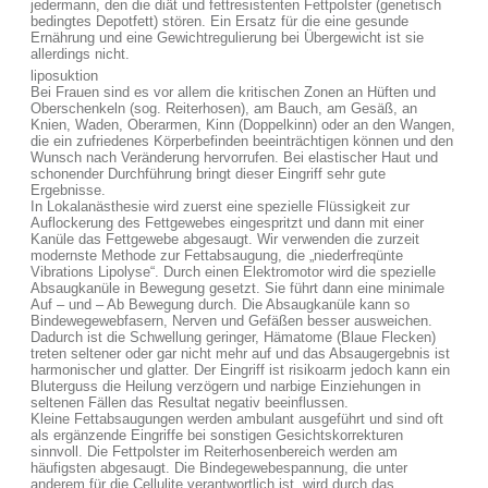
jedermann, den die diät und fettresistenten Fettpolster (genetisch
bedingtes Depotfett) stören. Ein Ersatz für die eine gesunde
Ernährung und eine Gewichtregulierung bei Übergewicht ist sie
allerdings nicht.
liposuktion
Bei Frauen sind es vor allem die kritischen Zonen an Hüften und
Oberschenkeln (sog. Reiterhosen), am Bauch, am Gesäß, an
Knien, Waden, Oberarmen, Kinn (Doppelkinn) oder an den Wangen,
die ein zufriedenes Körperbefinden beeinträchtigen können und den
Wunsch nach Veränderung hervorrufen. Bei elastischer Haut und
schonender Durchführung bringt dieser Eingriff sehr gute
Ergebnisse.
In Lokalanästhesie wird zuerst eine spezielle Flüssigkeit zur
Auflockerung des Fettgewebes eingespritzt und dann mit einer
Kanüle das Fettgewebe abgesaugt. Wir verwenden die zurzeit
modernste Methode zur Fettabsaugung, die „niederfreqünte
Vibrations Lipolyse“. Durch einen Elektromotor wird die spezielle
Absaugkanüle in Bewegung gesetzt. Sie führt dann eine minimale
Auf – und – Ab Bewegung durch. Die Absaugkanüle kann so
Bindewegewebfasern, Nerven und Gefäßen besser ausweichen.
Dadurch ist die Schwellung geringer, Hämatome (Blaue Flecken)
treten seltener oder gar nicht mehr auf und das Absaugergebnis ist
harmonischer und glatter. Der Eingriff ist risikoarm jedoch kann ein
Bluterguss die Heilung verzögern und narbige Einziehungen in
seltenen Fällen das Resultat negativ beeinflussen.
Kleine Fettabsaugungen werden ambulant ausgeführt und sind oft
als ergänzende Eingriffe bei sonstigen Gesichtskorrekturen
sinnvoll. Die Fettpolster im Reiterhosenbereich werden am
häufigsten abgesaugt. Die Bindegewebespannung, die unter
anderem für die Cellulite verantwortlich ist, wird durch das