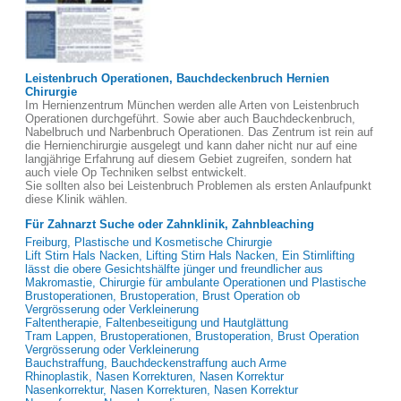
Leistenbruch Operationen, Bauchdeckenbruch Hernien
Chirurgie
Im Hernienzentrum München werden alle Arten von Leistenbruch
Operationen durchgeführt. Sowie aber auch Bauchdeckenbruch,
Nabelbruch und Narbenbruch Operationen. Das Zentrum ist rein auf
die Hernienchirurgie ausgelegt und kann daher nicht nur auf eine
langjährige Erfahrung auf diesem Gebiet zugreifen, sondern hat
auch viele Op Techniken selbst entwickelt.
Sie sollten also bei Leistenbruch Problemen als ersten Anlaufpunkt
diese Klinik wählen.
Für Zahnarzt Suche oder Zahnklinik, Zahnbleaching
Freiburg, Plastische und Kosmetische Chirurgie
Lift Stirn Hals Nacken, Lifting Stirn Hals Nacken, Ein Stirnlifting
lässt die obere Gesichtshälfte jünger und freundlicher aus
Makromastie, Chirurgie für ambulante Operationen und Plastische
Brustoperationen, Brustoperation, Brust Operation ob
Vergrösserung oder Verkleinerung
Faltentherapie, Faltenbeseitigung und Hautglättung
Tram Lappen, Brustoperationen, Brustoperation, Brust Operation
Vergrösserung oder Verkleinerung
Bauchstraffung, Bauchdeckenstraffung auch Arme
Rhinoplastik, Nasen Korrekturen, Nasen Korrektur
Nasenkorrektur, Nasen Korrekturen, Nasen Korrektur