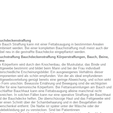
uchdeckenstraffung
e Bauch Straffung kann mit einer Fettabsaugung in bestimmten Arealen
mbiniert werden. Bei einer kompletten Bauchstraffung muß meist auch der
bel neu in die gestraffte Bauchdecke eingepflantzt werden.
uchstraffung Bauchdeckenstraffung Körperstraffungen, Bauch, Beine,
rme
e Körperform wird durch den Knochenbau, die Muskulatur, das Binde und
ttgewebe bestimmt und bildet beim Mann und bei der Frau individuell
terschiedliche Erscheinungsbilder. Ein ausgewogenes Verhältnis dieser
mponenten wird als schön empfunden. Von der als ideal empfundenen
ttgewebsverteilung genügt bereits eine geringe Abweichung, und schon wirkt
e Form unschön. Bewusste Ernährung und Bewegung sind die wichtigsten
lfer für eine harmonische Körperform. Bei Fettansammlungen am Bauch und
schlaffter Bauchhaut kann eine Fettabsaugung alleine manchmal nicht
sreichen. In solchen Fällen kann nur eine operative Straffung der Bauchhaut
d der Bauchdecke helfen. Die überschüssige Haut und das Fettgewebe wird
er einen Schnitt über der Schambehaarung und in den Beugefalten der
erschenkel entfernt. Die Narbe ist später unter der Wäsche oder der
debekleidung gut zu verstecken. Sind bei Patientinnen