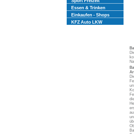
Sport Freizeit
Essen & Trinken
Einkaufen - Shops
KFZ Auto LKW
Ba
Di
ko
Na
Ba
A
Di
Fe
un
Ko
Fe
di
He
er
au
un
üb
Ob
Ba