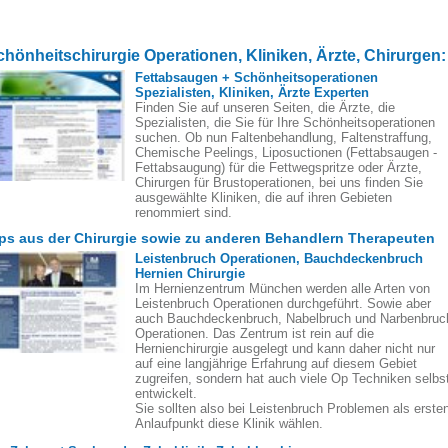
chönheitschirurgie Operationen, Kliniken, Ärzte, Chirurgen:
Fettabsaugen + Schönheitsoperationen
Spezialisten, Kliniken, Ärzte Experten
Finden Sie auf unseren Seiten, die Ärzte, die
Spezialisten, die Sie für Ihre Schönheitsoperationen
suchen. Ob nun Faltenbehandlung, Faltenstraffung,
Chemische Peelings, Liposuctionen (Fettabsaugen -
Fettabsaugung) für die Fettwegspritze oder Ärzte,
Chirurgen für Brustoperationen, bei uns finden Sie
ausgewählte Kliniken, die auf ihren Gebieten
renommiert sind.
ps aus der Chirurgie sowie zu anderen Behandlern Therapeuten
Leistenbruch Operationen, Bauchdeckenbruch
Hernien Chirurgie
Im Hernienzentrum München werden alle Arten von
Leistenbruch Operationen durchgeführt. Sowie aber
auch Bauchdeckenbruch, Nabelbruch und Narbenbruc
Operationen. Das Zentrum ist rein auf die
Hernienchirurgie ausgelegt und kann daher nicht nur
auf eine langjährige Erfahrung auf diesem Gebiet
zugreifen, sondern hat auch viele Op Techniken selbs
entwickelt.
Sie sollten also bei Leistenbruch Problemen als erste
Anlaufpunkt diese Klinik wählen.