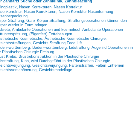
r Zahnarzt Suche oder Zahnklinik, Zahnbleaching
inoplastik, Nasen Korrekturen, Nasen Korrektur
senkorrektur, Nasen Korrekturen, Nasen Korrektur Nasenformung
senbegradigung
rper Straffung, Ganz Körper Straffung, Straffungsoperationen können den
rper wieder in Form bringen.
skrete, Ambulante Operationen und kosmetisch Ambulante Operationen
ttunterspritzung, (Eigenfett) Fettabsaugen
sthetische Kosmetische, Ästhetische Kosmetische Chirurgie,
sichtsstraffungen, Gesichts Straffung Face Lift
den–württemberg, Baden–württemberg, Lidstraffung, Augenlid Operationen in
r Plastischen Chirurgie Freiburg
ust Krebs, Brustrekonstruktion in der Plastische Chirurgie
lsstraffung, Kinn, wird Durchgeführt in der Plastischen Chirurgie
sichtsverjüngung, Gesichtsverjüngung, Faltenstraffen, Falten Entfernen
sichtsverschönerung, Gesichtsmodellage