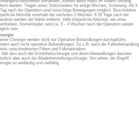
hwangerschaftstreifen vorhanden, können diese meist im vollem Umfang
fernt werden. Tragen eines Stützmieders für einige Wochen, Schonung. Ab 3.
 Tag nach der Operation sind vorsichtige Bewegungen möglich. Beschränkte
rperliche Aktivität innerhalb der nächsten 2 Wochen. 8 10 Tage nach der
eration werden die Nähte entfernt. Volle körperliche Aktivität, wie etwa
orttreiben, Sonnenbäder, wird ca. 3 – 4 Wochen nach der Operation wieder
glich sein.
irurgie
 einer Chirurgie werden nicht nur Operative Behandlungen durchgeführt,
ndern auch nicht operative Behandlungen. So z.B. auch die Faltenbehandlun
ttels verschiedensten Fillern und Füllmaterialien.
 fällt also auch die Schönheitschirurgie und deren Abwandlungen darunter.
türlich aber auch die Wiederherstellungschirurgie. Sie sehen, der Begriff
irurgie ist weitläufig und vielfältig.