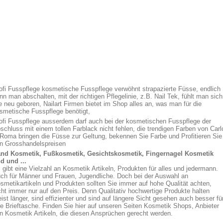
ofi Fusspflege kosmetische Fusspflege verwöhnt strapazierte Füsse, endlich
nn man abschalten, mit der richtigen Pflegelinie, z.B. Nail Tek, fühlt man sich
e neu geboren, Nailart Firmen bietet im Shop alles an, was man für die
smetische Fusspflege benötigt,
ofi Fusspflege ausserdem darf auch bei der kosmetischen Fusspflege der
schluss mit einem tollen Farblack nicht fehlen, die trendigen Farben von Carl
 Roma bringen die Füsse zur Geltung, bekennen Sie Farbe und Profitieren Sie
n Grosshandelspreisen
nd Kosmetik, Fußkosmetik, Gesichtskosmetik, Fingernagel Kosmetik
d und ...
 gibt eine Vielzahl an Kosmetik Artikeln, Produkten für alles und jedermann.
ch für Männer und Frauen, Jugendliche. Doch bei der Auswahl an
smetikartikeln und Produkten sollten Sie immer auf hohe Qualität achten,
cht immer nur auf den Preis. Denn Qualitativ hochwertige Produkte halten
ist länger, sind effizienter und sind auf längere Sicht gesehen auch besser fü
re Brieftasche. Finden Sie hier auf unseren Seiten Kosmetik Shops, Anbieter
n Kosmetik Artikeln, die diesen Ansprüchen gerecht werden.