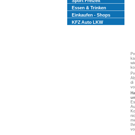
Sport Freizeit
Essen & Trinken
Einkaufen - Shops
KFZ Auto LKW
Pr
ka
wi
ko
Pr
Ab
di
vo
Ha
un
Es
Au
Ko
ni
me
Ih
vo