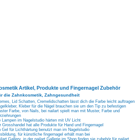
osmetik Artikel, Produkte und Fingernagel Zubehör
r die Zahnkosmetik, Zahngesundheit
emes, Lid Schatten, Cremelidschatten lässt dich die Farbe leicht auftragen
gelkleber, Kleber für die Nägel brauchen sie um den Tip zu befestigen
ster Farbe, von Nails, bei nailart spielt man mit Muster, Farbe und
rziehrungen
e Lampen im Nagelstudio härten mit UV Licht
r Grosshandel hat alle Produkte für Hand und Fingernagel
n Gel für Lichthärtung benutzt man im Nagelstudio
sbildung, für künstliche fingernagel erhält man bei
ilart Gallery, in der nailart Gallerie im Shop finden sie zubehör für nailart