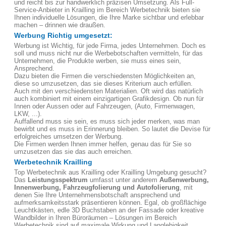
und reicht bis zur handwerklich präzisen Umsetzung. Als Full-
Service-Anbieter in Krailling im Bereich Werbetechnik bieten sie
Ihnen individuelle Lösungen, die Ihre Marke sichtbar und erlebbar
machen – drinnen wie draußen.
Werbung Richtig umgesetzt:
Werbung ist Wichtig, für jede Firma, jedes Unternehmen. Doch es
soll und muss nicht nur die Werbebotschaften vermitteln, für das
Unternehmen, die Produkte werben, sie muss eines sein,
Ansprechend.
Dazu bieten die Firmen die verschiedensten Möglichkeiten an,
diese so umzusetzen, das sie dieses Kriterium auch erfüllen.
Auch mit den verschiedensten Materialien. Oft wird das natürlich
auch kombiniert mit einem einzigartigen Grafikdesign. Ob nun für
Innen oder Aussen oder auf Fahrzeugen, (Auto, Firmenwagen,
LKW, ...).
Auffallend muss sie sein, es muss sich jeder merken, was man
bewirbt und es muss in Erinnerung bleiben. So lautet die Devise für
erfolgreiches umsetzen der Werbung.
Die Firmen werden Ihnen immer helfen, genau das für Sie so
umzusetzen das sie das auch erreichen.
Werbetechnik Krailling
Top Werbetechnik aus Krailling oder Krailling Umgebung gesucht?
Das
Leistungsspektrum
umfasst unter anderem
Außenwerbung,
Innenwerbung, Fahrzeugfolierung und Autofolierung
, mit
denen Sie Ihre Unternehmensbotschaft ansprechend und
aufmerksamkeitsstark präsentieren können. Egal, ob großflächige
Leuchtkästen, edle 3D Buchstaben an der Fassade oder kreative
Wandbilder in Ihren Büroräumen – Lösungen im Bereich
Werbetechnik sind auf maximale Wirkung und Langlebigkeit