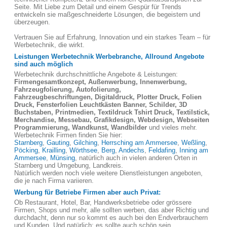
Seite. Mit Liebe zum Detail und einem Gespür für Trends
entwickeln sie maßgeschneiderte Lösungen, die begeistern und
überzeugen.
Vertrauen Sie auf Erfahrung, Innovation und ein starkes Team – für
Werbetechnik, die wirkt.
Leistungen Werbetechnik Werbebranche, Allround Angebote
sind auch möglich
Werbetechnik durchschnittliche Angebote & Leistungen:
Firmengesamtkonzept, Außenwerbung, Innenwerbung,
Fahrzeugfolierung, Autofolierung,
Fahrzeugbeschriftungen, Digitaldruck, Plotter Druck, Folien
Druck, Fensterfolien Leuchtkästen Banner, Schilder, 3D
Buchstaben, Printmedien, Textildruck Tshirt Druck, Textilstick,
Merchandise, Messebau, Grafikdesign, Webdesign, Webseiten
Programmierung, Wandkunst, Wandbilder
und vieles mehr.
Werbetechnik Firmen finden Sie hier:
Starnberg
,
Gauting
,
Gilching
,
Herrsching am Ammersee
,
Weßling
,
Pöcking
,
Krailling
,
Wörthsee
,
Berg
,
Andechs
,
Feldafing
,
Inning am
Ammersee
,
Münsing
, natürlich auch in vielen anderen Orten in
Starnberg und Umgebung, Landkreis.
Natürlich werden noch viele weitere Dienstleistungen angeboten,
die je nach Firma variieren.
Werbung für Betriebe Firmen aber auch Privat:
Ob Restaurant, Hotel, Bar, Handwerksbetriebe oder grössere
Firmen, Shops und mehr, alle sollten werben, das aber Richtig und
durchdacht, denn nur so kommt es auch bei den Endverbrauchern
und Kunden. Und natürlich: es sollte auch schön sein.