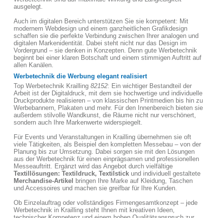
ausgelegt.
Auch im digitalen Bereich unterstützen Sie sie kompetent: Mit
modernem Webdesign und einem ganzheitlichen Grafikdesign
schaffen sie die perfekte Verbindung zwischen Ihrer analogen und
digitalen Markenidentität. Dabei steht nicht nur das Design im
Vordergrund – sie denken in Konzepten. Denn gute Werbetechnik
beginnt bei einer klaren Botschaft und einem stimmigen Auftritt auf
allen Kanälen.
Werbetechnik die Werbung elegant realisiert
Top Werbetechnik Krailling
82152
: Ein wichtiger Bestandteil der
Arbeit ist der Digitaldruck, mit dem sie hochwertige und individuelle
Druckprodukte realisieren – von klassischen Printmedien bis hin zu
Werbebannern, Plakaten und mehr. Für den Innenbereich bieten sie
außerdem stilvolle Wandkunst, die Räume nicht nur verschönert,
sondern auch Ihre Markenwerte widerspiegelt.
Für Events und Veranstaltungen in Krailling übernehmen sie oft
viele Tätigkeiten, als Beispiel den kompletten Messebau – von der
Planung bis zur Umsetzung. Dabei sorgen sie mit den Lösungen
aus der Werbetechnik für einen einprägsamen und professionellen
Messeauftritt. Ergänzt wird das Angebot durch vielfältige
Textillösungen: Textildruck, Textilstick
und individuell gestaltete
Merchandise-Artikel
bringen Ihre Marke auf Kleidung, Taschen
und Accessoires und machen sie greifbar für Ihre Kunden.
Ob Einzelauftrag oder vollständiges Firmengesamtkonzept – jede
Werbetechnik in Krailling steht Ihnen mit kreativen Ideen,
technischer Kompetenz und einem hohen Qualitätsanspruch zur