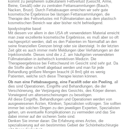
kommt zu peripherem subkutanem Fettverlust (Gesicht, Arme,
Beine, Gesäß) oder zu zentralen Fettansammlungen (Bauch,
Nacken, Brust). Durch Fettabsaugen erreichen wir sehr gute
kosmetische Ergebnisse bei lästigen Fettansammlungen, die
Therapie des Fettverlustes mit Füllmaterialien aus dem plastisch
kosmetischen Bereich war aber bisher nicht befriedigend.
lipodystrophie basel
Mit diesem vor allem in den USA oft verwendetem Material erreicht
man zwar exzellente kosmetische Ergebnisse, es muß aber so oft
nachgespritzt werden, daß es den Patienten im Normalfall an den
seine finanziellen Grenzen bringt oder sie übersteigt. In der letzten
Zeit gibt es auch immer mehr Meldungen über Verhärtungen an der
Injektionstelle. Dieses sind die z.Z. am häufigsten verwendeten
Füllmaterialien in ästhetisch korrektiven Medizin. Die
Therapieergebnisse bei Fettschwund im Gesicht sind sehr gut. Da
die Stoffe aber schnell abgebaut werden und man für jede
Behandlung größere Mengen braucht (4 8ml) gibt es wenig
Patienten, welche sich diese Therapie leisten können.
Ob nun eine Fettabsaugung, eine Facelift oder ein Peeling
, all
dies sind Operationen, Eingriffe und Behandlungen, die der
Verschönerung, der Verjüngung des Gesichts, des Körper dienen.
Vorwiegend um alterserscheinungen zu beseitigen.
All diese Eingriffe, Behandlungen und Operationen werden von
ausgewiesenen Ärzten, Kliniken, Spezialisten vollzogen. Sie sollten
immer bei solchen Dingen zu den jeweiligen Experten, Spezialisten
gehen, um eventuelle Komplikationen zu vermeiden und das Sie
dabei immer auf der sicheren Seite sind.
Denken Sie immer daran: Die Erfahrung eines Arztes, die
spezialisierung auf ein bestimmtes Gebiet der Schönheitschirurgie