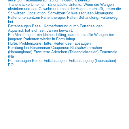
auch zur Faltenunterspritzung im Gesicht benutzt.
Tränensäcke Unterlid, Tränensäcke Unterlid, Wenn die Wangen
absinken und das Gewebe unterhalb der Augen erschlafft, treten die
Schwitzen Liposuction, Schwitzen Schweissdrüsen Absaugung
Faltenunterspritzen Faltentherapie, Falten Behandlung, Faltenweg
bei
Fettabsaugen Basel, Körperformung durch Fettabsaugen
Aquamid, hat sich seit Jahren bewährt,
Ein Minilifting ist ein kleines Lifting, das erschlaffte Wangen bei
jüngeren Patienten wieder in Form bringt.
Hüfte, Problemzone Hüfte, Reiterhosen absaugen
Beratung bei Besenreiser Couperose Blutschwämmchen
(Hämangiome) Erweiterte Äderchen (Teleangiektasien) Feuermale
(Nä
Fettabsaugen Beine, Fettabsaugen, Fettabsaugung (Liposuction)
PO