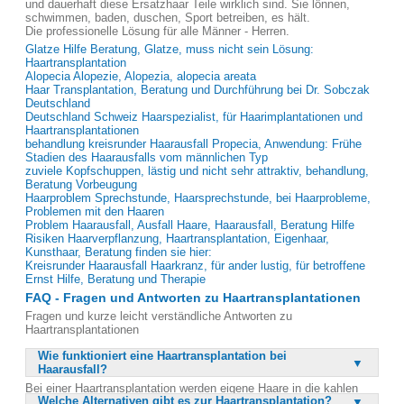
und dauerhaft diese Ersatzhaar Teile wirklich sind. Sie lönnen,
schwimmen, baden, duschen, Sport betreiben, es hält.
Die professionelle Lösung für alle Männer - Herren.
Glatze Hilfe Beratung, Glatze, muss nicht sein Lösung:
Haartransplantation
Alopecia Alopezie, Alopezia, alopecia areata
Haar Transplantation, Beratung und Durchführung bei Dr. Sobczak
Deutschland
Deutschland Schweiz Haarspezialist, für Haarimplantationen und
Haartransplantationen
behandlung kreisrunder Haarausfall Propecia, Anwendung: Frühe
Stadien des Haarausfalls vom männlichen Typ
zuviele Kopfschuppen, lästig und nicht sehr attraktiv, behandlung,
Beratung Vorbeugung
Haarproblem Sprechstunde, Haarsprechstunde, bei Haarprobleme,
Problemen mit den Haaren
Problem Haarausfall, Ausfall Haare, Haarausfall, Beratung Hilfe
Risiken Haarverpflanzung, Haartransplantation, Eigenhaar,
Kunsthaar, Beratung finden sie hier:
Kreisrunder Haarausfall Haarkranz, für ander lustig, für betroffene
Ernst Hilfe, Beratung und Therapie
FAQ - Fragen und Antworten zu Haartransplantationen
Fragen und kurze leicht verständliche Antworten zu
Haartransplantationen
Wie funktioniert eine Haartransplantation bei
Haarausfall?
Bei einer Haartransplantation werden eigene Haare in die kahlen
Welche Alternativen gibt es zur Haartransplantation?
Stellen des Kopfes verpflanzt. Diese Methode nutzt moderne