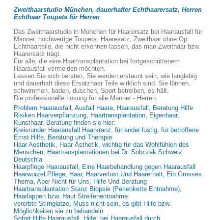
Zweithaarstudio München, dauerhafter Echthaarersatz, Herren
Echthaar Toupets für Herren
Das Zweithaarstudio in München für Haarersatz bei Haarausfall für
Männer, hochwertige Toupets, Haaresatz, Zweithaar ohne Op.
Echthaarteile, die nicht erkennen lassen, das man Zweithaar bzw.
Haarersatz trägt.
Für alle, die eine Haartransplantation bei fortgeschrittenem
Haarausfall vermeiden möchten.
Lassen Sie sich beraten, Sie werden erstaunt sein, wie langlebig
und dauerhaft diese Ersatzhaar Teile wirklich sind. Sie lönnen,
schwimmen, baden, duschen, Sport betreiben, es hält.
Die professionelle Lösung für alle Männer - Herren.
Problem Haarausfall, Ausfall Haare, Haarausfall, Beratung Hilfe
Risiken Haarverpflanzung, Haartransplantation, Eigenhaar,
Kunsthaar, Beratung finden sie hier:
Kreisrunder Haarausfall Haarkranz, für ander lustig, für betroffene
Ernst Hilfe, Beratung und Therapie
Haar Aesthetik, Haar Ästhetik, wichtig für das Wohlfühlen des
Menschen, Haartransplantationen bei Dr. Sobczak Schweiz
Deutschla
Haarpflege Haarausfall, Eine Haarbehandlung gegen Haarausfall
Haarwurzel Pflege, Haar, Haarverlust Und Haarerhalt, Ein Grosses
Thema, Aber Nicht für Uns, Hilfe Und Beratung
Haartransplantation Stanz Biopsie (Perlenkette Entnahme),
Haarlappen bzw. Haut Streifenentnahme
vererbte Stirnglatze, Muss nicht sein, es gibt Hilfe bzw.
Möglichkeiten sie zu behandeln
Sofort Hilfe Haarausfall, Hilfe, bei Haarausfall durch