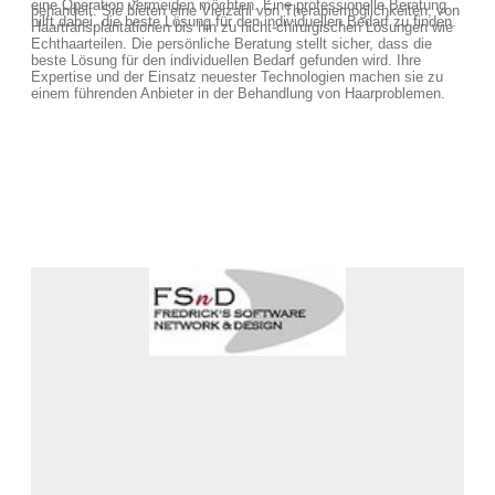
eine Operation vermeiden möchten. Eine professionelle Beratung
behandelt. Sie bieten eine Vielzahl von Therapiemöglichkeiten, von
hilft dabei, die beste Lösung für den individuellen Bedarf zu finden.
Haartransplantationen bis hin zu nicht-chirurgischen Lösungen wie
Echthaarteilen. Die persönliche Beratung stellt sicher, dass die
beste Lösung für den individuellen Bedarf gefunden wird. Ihre
Expertise und der Einsatz neuester Technologien machen sie zu
einem führenden Anbieter in der Behandlung von Haarproblemen.