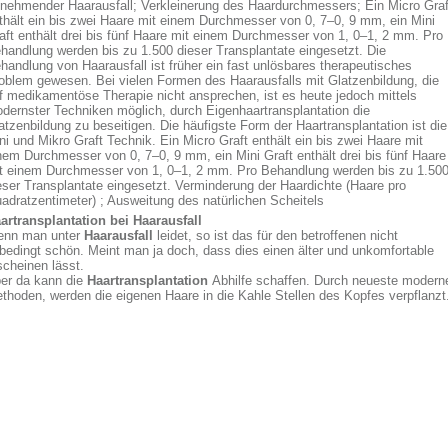
nehmender Haarausfall; Verkleinerung des Haardurchmessers; Ein Micro Graf
thält ein bis zwei Haare mit einem Durchmesser von 0, 7–0, 9 mm, ein Mini
aft enthält drei bis fünf Haare mit einem Durchmesser von 1, 0–1, 2 mm. Pro
handlung werden bis zu 1.500 dieser Transplantate eingesetzt. Die
handlung von Haarausfall ist früher ein fast unlösbares therapeutisches
oblem gewesen. Bei vielen Formen des Haarausfalls mit Glatzenbildung, die
f medikamentöse Therapie nicht ansprechen, ist es heute jedoch mittels
dernster Techniken möglich, durch Eigenhaartransplantation die
atzenbildung zu beseitigen. Die häufigste Form der Haartransplantation ist die
ni und Mikro Graft Technik. Ein Micro Graft enthält ein bis zwei Haare mit
nem Durchmesser von 0, 7–0, 9 mm, ein Mini Graft enthält drei bis fünf Haare
t einem Durchmesser von 1, 0–1, 2 mm. Pro Behandlung werden bis zu 1.50
eser Transplantate eingesetzt. Verminderung der Haardichte (Haare pro
adratzentimeter) ; Ausweitung des natürlichen Scheitels
artransplantation bei Haarausfall
nn man unter
Haarausfall
leidet, so ist das für den betroffenen nicht
bedingt schön. Meint man ja doch, dass dies einen älter und unkomfortable
scheinen lässt.
er da kann die
Haartransplantation
Abhilfe schaffen. Durch neueste modern
thoden, werden die eigenen Haare in die Kahle Stellen des Kopfes verpflanzt