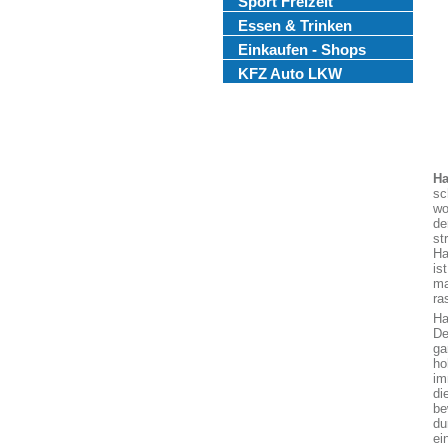
Sport Freizeit
Essen & Trinken
Einkaufen - Shops
KFZ Auto LKW
Ha
sc
wo
de
st
Ha
is
ma
ra
Ha
De
ga
ho
im
di
be
du
ei