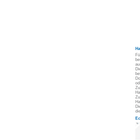
Ha
Fü
be
au
Di
be
Do
od
Zu
Ha
Zu
Ha
Di
di
Ec