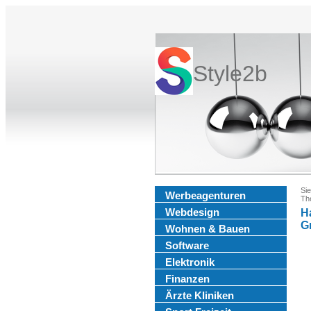
Style2b
Sie
Werbeagenturen
Th
Webdesign
H
G
Wohnen & Bauen
Software
Elektronik
Finanzen
Ärzte Kliniken