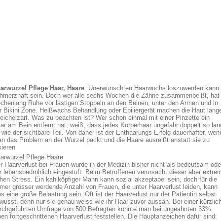
arwurzel Pflege Haar, Haare
: Unerwünschten Haarwuchs loszuwerden kann
hmerzhaft sein. Doch wer alle sechs Wochen die Zähne zusammenbeißt, hat
chenlang Ruhe vor lästigen Stoppeln an den Beinen, unter den Armen und in
r Bikini Zone. Heißwachs Behandlung oder Epiliergerät machen die Haut lang
reichelzart. Was zu beachten ist? Wer schon einmal mit einer Pinzette ein
ar am Bein entfernt hat, weiß, dass jedes Körperhaar ungefähr doppelt so lan
t wie der sichtbare Teil. Von daher ist der Enthaarungs Erfolg dauerhafter, wen
n das Problem an der Wurzel packt und die Haare ausreißt anstatt sie zu
sieren
arwurzel Pflege Haare
r Haarverlust bei Frauen wurde in der Medizin bisher nicht als bedeutsam ode
r lebensbedrohlich eingestuft. Beim Betroffenen verursacht dieser aber extre
hen Stress. Ein kahlköpfiger Mann kann sozial akzeptabel sein, doch für die
mer grösser werdende Anzahl von Frauen, die unter Haarverlust leiden, kann
es eine große Belastung sein. Oft ist der Haarverlust nur der Patientin selbst
wusst, denn nur sie genau weiss wie ihr Haar zuvor aussah. Bei einer kürzlic
rchgeführten Umfrage von 500 Befragten konnte man bei ungeahnten 33%
nen fortgeschrittenen Haarverlust feststellen. Die Hauptanzeichen dafür sind: