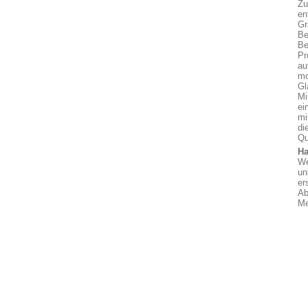
Zu
en
Gr
Be
Be
Pr
au
mo
Gl
Mi
ei
mi
di
Qu
Ha
We
un
er
Ab
Me