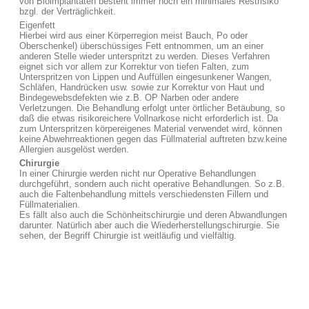
von Bioimplantaten besteht immer noch ein minimales Restrisiko
bzgl. der Verträglichkeit.
Eigenfett
Hierbei wird aus einer Körperregion meist Bauch, Po oder
Oberschenkel) überschüssiges Fett entnommen, um an einer
anderen Stelle wieder unterspritzt zu werden. Dieses Verfahren
eignet sich vor allem zur Korrektur von tiefen Falten, zum
Unterspritzen von Lippen und Auffüllen eingesunkener Wangen,
Schläfen, Handrücken usw. sowie zur Korrektur von Haut und
Bindegewebsdefekten wie z.B. OP Narben oder andere
Verletzungen. Die Behandlung erfolgt unter örtlicher Betäubung, so
daß die etwas risikoreichere Vollnarkose nicht erforderlich ist. Da
zum Unterspritzen körpereigenes Material verwendet wird, können
keine Abwehrreaktionen gegen das Füllmaterial auftreten bzw.keine
Allergien ausgelöst werden.
Chirurgie
In einer Chirurgie werden nicht nur Operative Behandlungen
durchgeführt, sondern auch nicht operative Behandlungen. So z.B.
auch die Faltenbehandlung mittels verschiedensten Fillern und
Füllmaterialien.
Es fällt also auch die Schönheitschirurgie und deren Abwandlungen
darunter. Natürlich aber auch die Wiederherstellungschirurgie. Sie
sehen, der Begriff Chirurgie ist weitläufig und vielfältig.