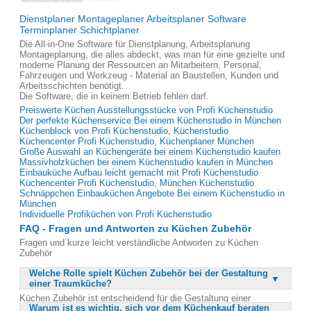
Dienstplaner Montageplaner Arbeitsplaner Software
Terminplaner Schichtplaner
Die All-in-One Software für Dienstplanung, Arbeitsplanung
Montageplanung, die alles abdeckt, was man für eine gezielte und
moderne Planung der Ressourcen an Mitarbeitern, Personal,
Fahrzeugen und Werkzeug - Material an Baustellen, Kunden und
Arbeitsschichten benötigt.
Die Software, die in keinem Betrieb fehlen darf.
Preiswerte Küchen Ausstellungsstücke von Profi Küchenstudio
Der perfekte Küchenservice Bei einem Küchenstudio in München
Küchenblock von Profi Küchenstudio, Küchenstudio
Küchencenter Profi Küchenstudio, Küchenplaner München
Große Auswahl an Küchengeräte bei einem Küchenstudio kaufen
Massivholzküchen bei einem Küchenstudio kaufen in München
Einbauküche Aufbau leicht gemacht mit Profi Küchenstudio
Küchencenter Profi Küchenstudio, München Küchenstudio
Schnäppchen Einbauküchen Angebote Bei einem Küchenstudio in
München
Individuelle Profiküchen von Profi Küchenstudio
FAQ - Fragen und Antworten zu Küchen Zubehör
Fragen und kurze leicht verständliche Antworten zu Küchen
Zubehör
Welche Rolle spielt Küchen Zubehör bei der Gestaltung
einer Traumküche?
Küchen Zubehör ist entscheidend für die Gestaltung einer
Warum ist es wichtig, sich vor dem Küchenkauf beraten
Traumküche, da es nicht nur funktional, sondern auch dekorativ ist.