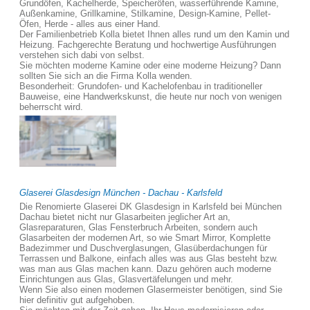
Grundöfen, Kachelherde, Speicheröfen, wasserführende Kamine,
Außenkamine, Grillkamine, Stilkamine, Design-Kamine, Pellet-
Öfen, Herde - alles aus einer Hand.
Der Familienbetrieb Kolla bietet Ihnen alles rund um den Kamin und
Heizung. Fachgerechte Beratung und hochwertige Ausführungen
verstehen sich dabi von selbst.
Sie möchten moderne Kamine oder eine moderne Heizung? Dann
sollten Sie sich an die Firma Kolla wenden.
Besonderheit: Grundofen- und Kachelofenbau in traditioneller
Bauweise, eine Handwerkskunst, die heute nur noch von wenigen
beherrscht wird.
Glaserei Glasdesign München - Dachau - Karlsfeld
Die Renomierte Glaserei DK Glasdesign in Karlsfeld bei München
Dachau bietet nicht nur Glasarbeiten jeglicher Art an,
Glasreparaturen, Glas Fensterbruch Arbeiten, sondern auch
Glasarbeiten der modernen Art, so wie Smart Mirror, Komplette
Badezimmer und Duschverglasungen, Glasüberdachungen für
Terrassen und Balkone, einfach alles was aus Glas besteht bzw.
was man aus Glas machen kann. Dazu gehören auch moderne
Einrichtungen aus Glas, Glasvertäfelungen und mehr.
Wenn Sie also einen modernen Glasermeister benötigen, sind Sie
hier definitiv gut aufgehoben.