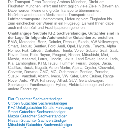
Die Transport Firma Translog Ambrus München, Direkt am
Flughafen München liefert und fährt täglich viele Ziele in Bayern an.
Dabei werden kleine und große Transporte übernommen.
Natürlich werden auch Medizinische Transporte und
Luftfrachttransporte übernommen, Lieferung vom Flughafen bis
zum einchecken der Waren in ein Flugzeug. Es wird Ihnen dabei
auch mit den Zoll und Frachtpapieren geholfen.
Unabhängige Neutrale KFZ Sachverständige, Gutachter sind in
der Lage für folgende Autohersteller Gutachten zu erstellen
:
BMW, Mercedes, Benz, Daimler, Renault, Skoda, VW Volkswagen,
Smart, Jaguar, Bentley, Ford, Audi, Opel, Hyundai,
Toyota
, Alpha
Romeo, Fiat, Citroën, Daihatsu, Honda, Volvo, Subaru, Seat, Saab,
Rover, Jeep, Rolls Royce, Peugeot, Nissan, Mitsubishi, Mini,
Mazda, Maserati, Lotus, Lincoln, Lexus, Land Rover, Lancia, Lada,
Kia, Lamborghini, KTM, Isuzu, Hummer, Ferrari, Dodge, Dacia,
Cadillac, Buick, Bugatti, Aston Martin, Alpina, Crysler, Chevrolet,
Corvette, Daewoo, GMC, MG, Oldsmobile, Pontiac, Porsche,
Suzuki, Vauxhall, Abarth, Iveco, VW Käfer, Land Cruiser, Range
Rover, Auto, PKW, Fahrzeug, Allrad, SUV, Geländewagen,
Sportwagen, Familenwagen, Hybrid, Elektrofahrzeuge und viele
andere Fahrzeuge.
Fiat Gutachter Sachverständiger
Citroën Gutachter Sachverständiger
KFZ Unfallgutachten für alle Fahrzeuge
Smart Gutachter Sachverständiger
Mazda Gutachter Sachverständiger
Nissan Gutachter Sachverständiger
Mitsubishi Gutachter Sachverständiger