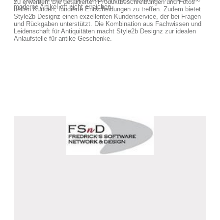
zu erwerben. Die detaillierten Produktbeschreibungen und Fotos
moderne Artikel oft nicht erreichen.
helfen Kunden, fundierte Entscheidungen zu treffen. Zudem bietet
Style2b Designz einen exzellenten Kundenservice, der bei Fragen
und Rückgaben unterstützt. Die Kombination aus Fachwissen und
Leidenschaft für Antiquitäten macht Style2b Designz zur idealen
Anlaufstelle für antike Geschenke.