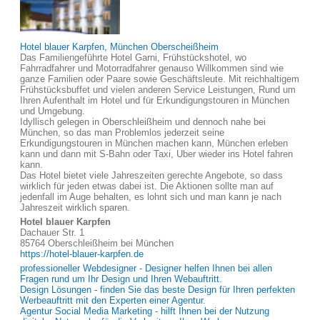
Hotel blauer Karpfen, München Oberscheißheim
Das Familiengeführte Hotel Garni, Frühstückshotel, wo
Fahrradfahrer und Motorradfahrer genauso Willkommen sind wie
ganze Familien oder Paare sowie Geschäftsleute. Mit reichhaltigem
Frühstücksbuffet und vielen anderen Service Leistungen, Rund um
Ihren Aufenthalt im Hotel und für Erkundigungstouren in München
und Umgebung.
Idyllisch gelegen in Oberschleißheim und dennoch nahe bei
München, so das man Problemlos jederzeit seine
Erkundigungstouren in München machen kann, München erleben
kann und dann mit S-Bahn oder Taxi, Uber wieder ins Hotel fahren
kann.
Das Hotel bietet viele Jahreszeiten gerechte Angebote, so dass
wirklich für jeden etwas dabei ist. Die Aktionen sollte man auf
jedenfall im Auge behalten, es lohnt sich und man kann je nach
Jahreszeit wirklich sparen.
Hotel blauer Karpfen
Dachauer Str. 1
85764 Oberschleißheim bei München
https://hotel-blauer-karpfen.de
professioneller Webdesigner - Designer helfen Ihnen bei allen
Fragen rund um Ihr Design und Ihren Webauftritt.
Design Lösungen - finden Sie das beste Design für Ihren perfekten
Werbeauftritt mit den Experten einer Agentur.
Agentur Social Media Marketing - hilft Ihnen bei der Nutzung