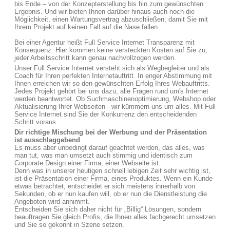
bis Ende – von der Konzepterstellung bis hin zum gewünschten
Ergebnis. Und wir bieten Ihnen darüber hinaus auch noch die
Möglichkeit, einen Wartungsvertrag abzuschließen, damit Sie mit
Ihrem Projekt auf keinen Fall auf die Nase fallen.
Bei einer Agentur heißt Full Service Internet Transparenz mit
Konsequenz. Hier kommen keine versteckten Kosten auf Sie zu,
jeder Arbeitsschritt kann genau nachvollzogen werden.
Unser Full Service Internet versteht sich als Wegbegleiter und als
Coach für Ihren perfekten Internetauftritt. In enger Abstimmung mit
Ihnen erreichen wir so den gewünschten Erfolg Ihres Webauftritts.
Jedes Projekt gehört bei uns dazu, alle Fragen rund um's Internet
werden beantwortet. Ob Suchmaschinenoptimierung, Webshop oder
Aktualisierung Ihrer Webseiten - wir kümmern uns um alles. Mit Full
Service Internet sind Sie der Konkurrenz den entscheidenden
Schritt voraus.
Dir richtige Mischung bei der Werbung und der Präsentation
ist ausschlaggebend
.
Es muss aber unbedingt darauf geachtet werden, das alles, was
man tut, was man umsetzt auch stimmig und identisch zum
Corporate Design einer Firma, einer Webseite ist.
Denn was in unserer heutigen schnell lebigen Zeit sehr wichtig ist,
ist die Präsentation einer Firma, eines Produktes. Wenn ein Kunde
etwas betrachtet, entscheidet er sich meistens innerhalb von
Sekunden, ob er nun kaufen will, ob er nun die Dienstleistung die
Angeboten wird annimmt.
Entscheiden Sie sich daher nicht für „Billig“ Lösungen, sondern
beauftragen Sie gleich Profis, die Ihnen alles fachgerecht umsetzen
und Sie so gekonnt in Szene setzen.