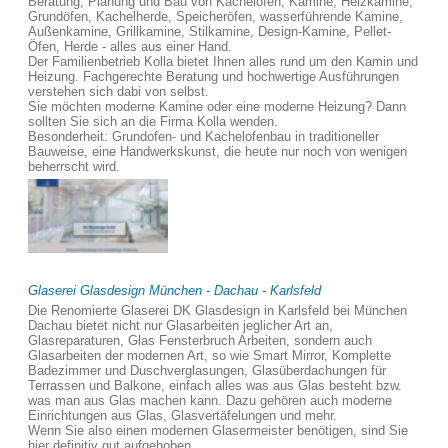
Beratung, Planung und Bau von Kachelöfen, Kamine, Heizkamine,
Grundöfen, Kachelherde, Speicheröfen, wasserführende Kamine,
Außenkamine, Grillkamine, Stilkamine, Design-Kamine, Pellet-
Öfen, Herde - alles aus einer Hand.
Der Familienbetrieb Kolla bietet Ihnen alles rund um den Kamin und
Heizung. Fachgerechte Beratung und hochwertige Ausführungen
verstehen sich dabi von selbst.
Sie möchten moderne Kamine oder eine moderne Heizung? Dann
sollten Sie sich an die Firma Kolla wenden.
Besonderheit: Grundofen- und Kachelofenbau in traditioneller
Bauweise, eine Handwerkskunst, die heute nur noch von wenigen
beherrscht wird.
Glaserei Glasdesign München - Dachau - Karlsfeld
Die Renomierte Glaserei DK Glasdesign in Karlsfeld bei München
Dachau bietet nicht nur Glasarbeiten jeglicher Art an,
Glasreparaturen, Glas Fensterbruch Arbeiten, sondern auch
Glasarbeiten der modernen Art, so wie Smart Mirror, Komplette
Badezimmer und Duschverglasungen, Glasüberdachungen für
Terrassen und Balkone, einfach alles was aus Glas besteht bzw.
was man aus Glas machen kann. Dazu gehören auch moderne
Einrichtungen aus Glas, Glasvertäfelungen und mehr.
Wenn Sie also einen modernen Glasermeister benötigen, sind Sie
hier definitiv gut aufgehoben.