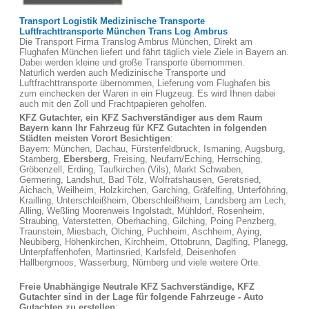
Transport Logistik Medizinische Transporte
Luftfrachttransporte München Trans Log Ambrus
Die Transport Firma Translog Ambrus München, Direkt am
Flughafen München liefert und fährt täglich viele Ziele in Bayern an.
Dabei werden kleine und große Transporte übernommen.
Natürlich werden auch Medizinische Transporte und
Luftfrachttransporte übernommen, Lieferung vom Flughafen bis
zum einchecken der Waren in ein Flugzeug. Es wird Ihnen dabei
auch mit den Zoll und Frachtpapieren geholfen.
KFZ Gutachter, ein KFZ Sachverständiger aus dem Raum
Bayern kann Ihr Fahrzeug für KFZ Gutachten in folgenden
Städten meisten Vorort Besichtigen
:
Bayern: München, Dachau, Fürstenfeldbruck, Ismaning, Augsburg,
Starnberg,
Ebersberg
, Freising, Neufarn/Eching, Herrsching,
Gröbenzell, Erding, Taufkirchen (Vils), Markt Schwaben,
Germering, Landshut, Bad Tölz, Wolfratshausen, Geretsried,
Aichach, Weilheim, Holzkirchen, Garching, Gräfelfing, Unterföhring,
Krailling, Unterschleißheim, Oberschleißheim, Landsberg am Lech,
Alling, Weßling Moorenweis Ingolstadt, Mühldorf, Rosenheim,
Straubing, Vaterstetten, Oberhaching, Gilching, Poing Penzberg,
Traunstein, Miesbach, Olching, Puchheim, Aschheim, Aying,
Neubiberg, Höhenkirchen, Kirchheim, Ottobrunn, Daglfing, Planegg,
Unterpfaffenhofen, Martinsried, Karlsfeld, Deisenhofen
Hallbergmoos, Wasserburg, Nürnberg und viele weitere Orte.
Freie Unabhängige Neutrale KFZ Sachverständige, KFZ
Gutachter sind in der Lage für folgende Fahrzeuge - Auto
Gutachten zu erstellen
: