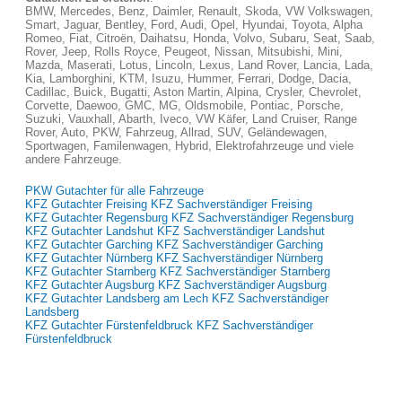
BMW, Mercedes, Benz, Daimler, Renault, Skoda, VW Volkswagen,
Smart, Jaguar, Bentley, Ford, Audi, Opel, Hyundai, Toyota, Alpha
Romeo, Fiat, Citroën, Daihatsu, Honda, Volvo, Subaru, Seat, Saab,
Rover, Jeep, Rolls Royce, Peugeot, Nissan, Mitsubishi, Mini,
Mazda, Maserati, Lotus, Lincoln, Lexus, Land Rover, Lancia, Lada,
Kia, Lamborghini, KTM, Isuzu, Hummer, Ferrari, Dodge, Dacia,
Cadillac, Buick, Bugatti, Aston Martin, Alpina, Crysler, Chevrolet,
Corvette, Daewoo, GMC, MG, Oldsmobile, Pontiac, Porsche,
Suzuki, Vauxhall, Abarth, Iveco, VW Käfer, Land Cruiser, Range
Rover, Auto, PKW, Fahrzeug, Allrad, SUV, Geländewagen,
Sportwagen, Familenwagen, Hybrid, Elektrofahrzeuge und viele
andere Fahrzeuge.
PKW Gutachter für alle Fahrzeuge
KFZ Gutachter Freising KFZ Sachverständiger Freising
KFZ Gutachter Regensburg KFZ Sachverständiger Regensburg
KFZ Gutachter Landshut KFZ Sachverständiger Landshut
KFZ Gutachter Garching KFZ Sachverständiger Garching
KFZ Gutachter Nürnberg KFZ Sachverständiger Nürnberg
KFZ Gutachter Starnberg KFZ Sachverständiger Starnberg
KFZ Gutachter Augsburg KFZ Sachverständiger Augsburg
KFZ Gutachter Landsberg am Lech KFZ Sachverständiger
Landsberg
KFZ Gutachter Fürstenfeldbruck KFZ Sachverständiger
Fürstenfeldbruck