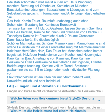
Edelstahlschornstein wird meist außen am Haus Wohnung
montiert, Beratung bei Ofenbauer, Kaminbauer München
Bausatzkamine Lösungen, Bausatzkamine Lösungen, sind zum
Selbstaufbau gedacht, Informationen und Anleitungen dazu erhalten
Sie
Gas Heiz Kamin Feuer, Raumluft unabhängig auch ohne
Schornstein Beratung bei Kaminbau Europaweit
Terrassenkamine mit Holz od.Gasfeuer, lassen Sie sich über Holz
oder Gas beraten, Kamine für innen und draussen von Ofenbau Fi
Tunnelgas Kamine ist Feuersicht durch 2 Räume Ofenbauer,
Kaminbauer berät Sie diesbezüglich
Schöner Marmorkamin, Schöner Marmorkamin, Marmorkamine sind
offene Feuerstellen mit einer Fronteinfassung mit Marmorelementen
Holzfeuer Herd Ofen Holz, Das Feuer hat Menschen schon immer
begeistert, Holzfeuer Herde dienen zum Kochen und Heizen jetzt
Karo Kamin Bau, Anfertigung von Kaminen, Karo Kamine
Heizkamine Öfen Herdekamine Kachelofen Heizungsbau, Ofenbau
Breitfeuergas feuerung, Kamine voll im Trend, Breitfeuer
gaskamine bis ca. 3 5 m Länge, oder nach individueller Planung
von
Elektrokachelofen ist ein Ofen der mit Strom beheizt wird,
Umweltfreundlich und sehr individuell
FAQ - Fragen und Antworten zu Heizkaminbau
Fragen und kurze leicht verständliche Antworten zu Heizkaminbau
Welche Arten von Heizkaminen bietet Style2b Designz
an?
Style2b Designz bietet eine Vielzahl von Heizkaminen an, die mit
Warum ist die Heizleistung bei einem Heizkamin
unterschiedlichen Einsätzen ausgestattet sind. Sie können