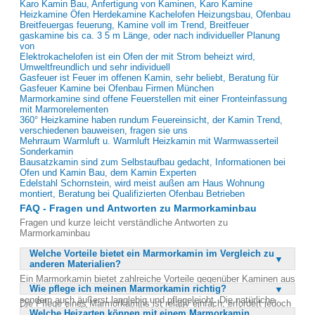
Karo Kamin Bau, Anfertigung von Kaminen, Karo Kamine
Heizkamine Öfen Herdekamine Kachelofen Heizungsbau, Ofenbau
Breitfeuergas feuerung, Kamine voll im Trend, Breitfeuer
gaskamine bis ca. 3 5 m Länge, oder nach individueller Planung
von
Elektrokachelofen ist ein Ofen der mit Strom beheizt wird,
Umweltfreundlich und sehr individuell
Gasfeuer ist Feuer im offenen Kamin, sehr beliebt, Beratung für
Gasfeuer Kamine bei Ofenbau Firmen München
Marmorkamine sind offene Feuerstellen mit einer Fronteinfassung
mit Marmorelementen
360° Heizkamine haben rundum Feuereinsicht, der Kamin Trend,
verschiedenen bauweisen, fragen sie uns
Mehrraum Warmluft u. Warmluft Heizkamin mit Warmwasserteil
Sonderkamin
Bausatzkamin sind zum Selbstaufbau gedacht, Informationen bei
Ofen und Kamin Bau, dem Kamin Experten
Edelstahl Schornstein, wird meist außen am Haus Wohnung
montiert, Beratung bei Qualifizierten Ofenbau Betrieben
FAQ - Fragen und Antworten zu Marmorkaminbau
Fragen und kurze leicht verständliche Antworten zu
Marmorkaminbau
Welche Vorteile bietet ein Marmorkamin im Vergleich zu
anderen Materialien?
Ein Marmorkamin bietet zahlreiche Vorteile gegenüber Kaminen aus
Wie pflege ich meinen Marmorkamin richtig?
anderen Materialien. Marmor ist nicht nur ästhetisch ansprechend,
sondern auch äußerst langlebig und pflegeleicht. Die natürliche
Die Pflege eines Marmorkamins ist relativ einfach, erfordert jedoch
Maserung des Marmors verleiht jedem Kamin ein einzigartiges
Welche Heizarten können mit einem Marmorkamin
regelmäßige Aufmerksamkeit, um seine Schönheit zu bewahren.