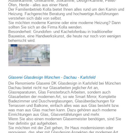
Außenkamine, Grillkamine, Stilkamine, Design-Kamine, Pellet-
Öfen, Herde - alles aus einer Hand.
Der Familienbetrieb Kolla bietet Ihnen alles rund um den Kamin und
Heizung. Fachgerechte Beratung und hochwertige Ausführungen
verstehen sich dabi von selbst.
Sie möchten moderne Kamine oder eine moderne Heizung? Dann
sollten Sie sich an die Firma Kolla wenden.
Besonderheit: Grundofen- und Kachelofenbau in traditioneller
Bauweise, eine Handwerkskunst, die heute nur noch von wenigen
beherrscht wird.
Glaserei Glasdesign München - Dachau - Karlsfeld
Die Renomierte Glaserei DK Glasdesign in Karlsfeld bei München
Dachau bietet nicht nur Glasarbeiten jeglicher Art an,
Glasreparaturen, Glas Fensterbruch Arbeiten, sondern auch
Glasarbeiten der modernen Art, so wie Smart Mirror, Komplette
Badezimmer und Duschverglasungen, Glasüberdachungen für
Terrassen und Balkone, einfach alles was aus Glas besteht bzw.
was man aus Glas machen kann. Dazu gehören auch moderne
Einrichtungen aus Glas, Glasvertäfelungen und mehr.
Wenn Sie also einen modernen Glasermeister benötigen, sind Sie
hier definitiv gut aufgehoben.
Sie möchten mit der Zeit gehen, Ihr Haus modernisieren oder
renovieren, das aber mit Glasdesign Aspekten der modernen Art,