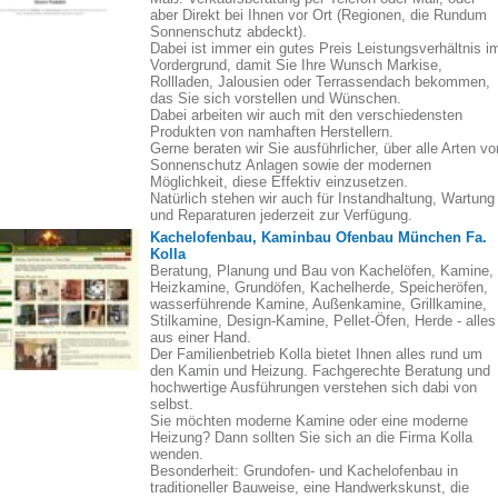
aber Direkt bei Ihnen vor Ort (Regionen, die Rundum
Sonnenschutz abdeckt).
Dabei ist immer ein gutes Preis Leistungsverhältnis i
Vordergrund, damit Sie Ihre Wunsch Markise,
Rollladen, Jalousien oder Terrassendach bekommen,
das Sie sich vorstellen und Wünschen.
Dabei arbeiten wir auch mit den verschiedensten
Produkten von namhaften Herstellern.
Gerne beraten wir Sie ausführlicher, über alle Arten vo
Sonnenschutz Anlagen sowie der modernen
Möglichkeit, diese Effektiv einzusetzen.
Natürlich stehen wir auch für Instandhaltung, Wartung
und Reparaturen jederzeit zur Verfügung.
Kachelofenbau, Kaminbau Ofenbau München Fa.
Kolla
Beratung, Planung und Bau von Kachelöfen, Kamine,
Heizkamine, Grundöfen, Kachelherde, Speicheröfen,
wasserführende Kamine, Außenkamine, Grillkamine,
Stilkamine, Design-Kamine, Pellet-Öfen, Herde - alles
aus einer Hand.
Der Familienbetrieb Kolla bietet Ihnen alles rund um
den Kamin und Heizung. Fachgerechte Beratung und
hochwertige Ausführungen verstehen sich dabi von
selbst.
Sie möchten moderne Kamine oder eine moderne
Heizung? Dann sollten Sie sich an die Firma Kolla
wenden.
Besonderheit: Grundofen- und Kachelofenbau in
traditioneller Bauweise, eine Handwerkskunst, die