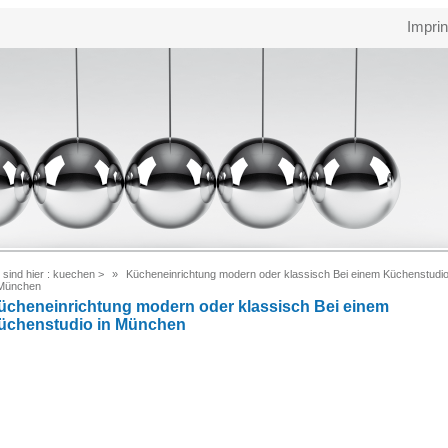
Imprin
 sind hier :
kuechen
>
Kücheneinrichtung modern oder klassisch Bei einem Küchenstudi
 München
ücheneinrichtung modern oder klassisch Bei einem
üchenstudio in München