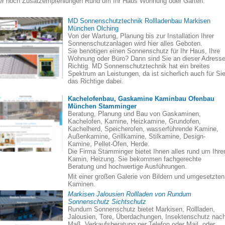
er noch Zusatzempfehlungen Rund um Ihr Haus Wohnung oder Garten:
MD Sonnenschutztechnik Rollladenbau Markisen
München Olching
Von der Wartung, Planung bis zur Installation Ihrer
Sonnenschutzanlagen wird hier alles Geboten.
Sie benötigen einen Sonnenschutz für Ihr Haus, Ihre
Wohnung oder Büro? Dann sind Sie an dieser Adress
Richtig. MD Sonnenschutztechnik hat ein breites
Spektrum an Leistungen, da ist sicherlich auch für Si
das Richtige dabei.
Kachelofenbau, Gaskamine Kaminbau Ofenbau
München Stamminger
Beratung, Planung und Bau von Gaskaminen,
Kachelofen, Kamine, Heizkamine, Grundofen,
Kachelherd, Speicherofen, wasserführende Kamine,
Außenkamine, Grillkamine, Stilkamine, Design-
Kamine, Pellet-Öfen, Herde.
Die Firma Stamminger bietet Ihnen alles rund um Ihre
Kamin, Heizung. Sie bekommen fachgerechte
Beratung und hochwertige Ausführungen.
Mit einer großen Galerie von Bildern und umgesetzten
Kaminen.
Markisen Jalousien Rollladen von Rundum
Sonnenschutz Sichtschutz
Rundum Sonnenschutz bietet Markisen, Rollladen,
Jalousien, Tore, Überdachungen, Insektenschutz nac
Maß. Verkaufsberatung per Telefon oder Mail, oder