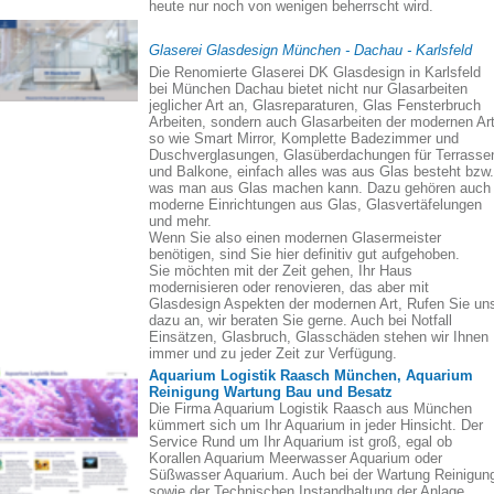
heute nur noch von wenigen beherrscht wird.
Glaserei Glasdesign München - Dachau - Karlsfeld
Die Renomierte Glaserei DK Glasdesign in Karlsfeld
bei München Dachau bietet nicht nur Glasarbeiten
jeglicher Art an, Glasreparaturen, Glas Fensterbruch
Arbeiten, sondern auch Glasarbeiten der modernen Art
so wie Smart Mirror, Komplette Badezimmer und
Duschverglasungen, Glasüberdachungen für Terrasse
und Balkone, einfach alles was aus Glas besteht bzw.
was man aus Glas machen kann. Dazu gehören auch
moderne Einrichtungen aus Glas, Glasvertäfelungen
und mehr.
Wenn Sie also einen modernen Glasermeister
benötigen, sind Sie hier definitiv gut aufgehoben.
Sie möchten mit der Zeit gehen, Ihr Haus
modernisieren oder renovieren, das aber mit
Glasdesign Aspekten der modernen Art, Rufen Sie un
dazu an, wir beraten Sie gerne. Auch bei Notfall
Einsätzen, Glasbruch, Glasschäden stehen wir Ihnen
immer und zu jeder Zeit zur Verfügung.
Aquarium Logistik Raasch München, Aquarium
Reinigung Wartung Bau und Besatz
Die Firma Aquarium Logistik Raasch aus München
kümmert sich um Ihr Aquarium in jeder Hinsicht. Der
Service Rund um Ihr Aquarium ist groß, egal ob
Korallen Aquarium Meerwasser Aquarium oder
Süßwasser Aquarium. Auch bei der Wartung Reinigun
sowie der Technischen Instandhaltung der Anlage