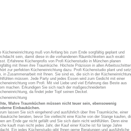
e Kücheneinrichtung muß von Anfang bis zum Ende sorgfältig geplant und
rchdacht sein, damit diese in die vorhandenen Räumlichkeiten auch exakt
sst. Erfahrene Küchenprofis von Profi Küchenstudio in München planen
rgfältig mit Ihnen ihre Traumküche. Höchste Präzision in allen Arbeitsschritte
hört zur perfekten Kücheneinrichtung dazu. Profi Küchenstudio plant und setz
, in Zusammenarbeit mit Ihnen. Sie sind es, die sich in der Kücheneinrichtun
hlfühlen müssen. Jede Party und jedes Essen wird zum Gedicht mit einer
cheneinrichtung vom Profi. Mit viel Liebe und viel Erfahrung das Beste aus
lem machen. Erkundigen Sie sich nach der maßgeschneiderten
cheneinrichtung, da findet jeder Topf seinen Deckel.
cheneinrichtung
hte, Wahre Traumküchen müssen nicht teuer sein, ebensowenig
derne Einbauküchen.
rum lassen Sie sich eingehend und ausführlich über Ihre Traumküche, einer
nbauküche beraten, bevor Sie vielleicht eine Küche von der Stange kaufen, d
nen am Ende gar nicht gefällt und Sie sich darin nicht wohlfühlen. Denn eine
che kauft man nicht jedes Jahr, der Kauf einer Küche ist für lange Jahre
dacht. Ein jedes Küchenstudio gibt Ihnen gerne Beratungen und ausführliche