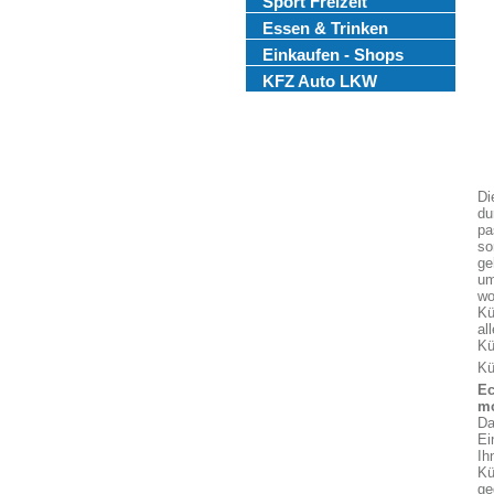
Sport Freizeit
Essen & Trinken
Einkaufen - Shops
KFZ Auto LKW
Di
du
pa
so
ge
um
wo
Kü
al
Kü
Kü
Ec
mo
Da
Ei
Ih
Kü
ge