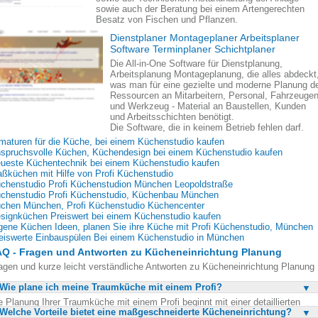
sowie auch der Beratung bei einem Artengerechten
Besatz von Fischen und Pflanzen.
Dienstplaner Montageplaner Arbeitsplaner
Software Terminplaner Schichtplaner
Die All-in-One Software für Dienstplanung,
Arbeitsplanung Montageplanung, die alles abdeckt
was man für eine gezielte und moderne Planung d
Ressourcen an Mitarbeitern, Personal, Fahrzeuge
und Werkzeug - Material an Baustellen, Kunden
und Arbeitsschichten benötigt.
Die Software, die in keinem Betrieb fehlen darf.
maturen für die Küche, bei einem Küchenstudio kaufen
spruchsvolle Küchen, Küchendesign bei einem Küchenstudio kaufen
ueste Küchentechnik bei einem Küchenstudio kaufen
ßküchen mit Hilfe von Profi Küchenstudio
chenstudio Profi Küchenstudion München Leopoldstraße
chenstudio Profi Küchenstudio, Küchenbau München
chen München, Profi Küchenstudio Küchencenter
signküchen Preiswert bei einem Küchenstudio kaufen
gene Küchen Ideen, planen Sie ihre Küche mit Profi Küchenstudio, München
eiswerte Einbauspülen Bei einem Küchenstudio in München
Q - Fragen und Antworten zu Kücheneinrichtung Planung
agen und kurze leicht verständliche Antworten zu Kücheneinrichtung Planung
Wie plane ich meine Traumküche mit einem Profi?
e Planung Ihrer Traumküche mit einem Profi beginnt mit einer detaillierten
Welche Vorteile bietet eine maßgeschneiderte Kücheneinrichtung?
alyse Ihrer räumlichen Gegebenheiten und Ihrer persönlichen Bedürfnisse.