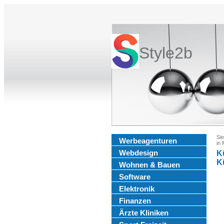
Style2b
Sie
Werbeagenturen
in
Webdesign
K
K
Wohnen & Bauen
Software
Elektronik
Finanzen
Ärzte Kliniken