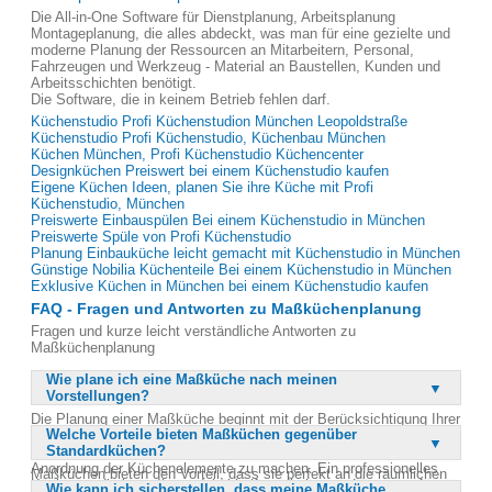
Die All-in-One Software für Dienstplanung, Arbeitsplanung
Montageplanung, die alles abdeckt, was man für eine gezielte und
moderne Planung der Ressourcen an Mitarbeitern, Personal,
Fahrzeugen und Werkzeug - Material an Baustellen, Kunden und
Arbeitsschichten benötigt.
Die Software, die in keinem Betrieb fehlen darf.
Küchenstudio Profi Küchenstudion München Leopoldstraße
Küchenstudio Profi Küchenstudio, Küchenbau München
Küchen München, Profi Küchenstudio Küchencenter
Designküchen Preiswert bei einem Küchenstudio kaufen
Eigene Küchen Ideen, planen Sie ihre Küche mit Profi
Küchenstudio, München
Preiswerte Einbauspülen Bei einem Küchenstudio in München
Preiswerte Spüle von Profi Küchenstudio
Planung Einbauküche leicht gemacht mit Küchenstudio in München
Günstige Nobilia Küchenteile Bei einem Küchenstudio in München
Exklusive Küchen in München bei einem Küchenstudio kaufen
FAQ - Fragen und Antworten zu Maßküchenplanung
Fragen und kurze leicht verständliche Antworten zu
Maßküchenplanung
Wie plane ich eine Maßküche nach meinen
Vorstellungen?
Die Planung einer Maßküche beginnt mit der Berücksichtigung Ihrer
Welche Vorteile bieten Maßküchen gegenüber
individuellen Bedürfnisse und Vorstellungen. Es ist wichtig, die
Standardküchen?
Raummaße genau zu kennen und sich Gedanken über die
Anordnung der Küchenelemente zu machen. Ein professionelles
Maßküchen bieten den Vorteil, dass sie perfekt an die räumlichen
Küchenstudio kann Ihnen dabei helfen, die besten Lösungen für
Wie kann ich sicherstellen, dass meine Maßküche
Gegebenheiten und persönlichen Vorlieben angepasst werden