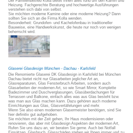
Der Familienbetrieb Kolla bietet Ihnen alles rund um den Kamin und
Heizung. Fachgerechte Beratung und hochwertige Ausführungen
verstehen sich dabi von selbst.
Sie möchten moderne Kamine oder eine moderne Heizung? Dann
sollten Sie sich an die Firma Kolla wenden.
Besonderheit: Grundofen- und Kachelofenbau in traditioneller
Bauweise, eine Handwerkskunst, die heute nur noch von wenigen
beherrscht wird.
Glaserei Glasdesign München - Dachau - Karlsfeld
Die Renomierte Glaserei DK Glasdesign in Karlsfeld bei München
Dachau bietet nicht nur Glasarbeiten jeglicher Art an,
Glasreparaturen, Glas Fensterbruch Arbeiten, sondern auch
Glasarbeiten der modernen Art, so wie Smart Mirror, Komplette
Badezimmer und Duschverglasungen, Glasüberdachungen für
Terrassen und Balkone, einfach alles was aus Glas besteht bzw.
was man aus Glas machen kann. Dazu gehören auch moderne
Einrichtungen aus Glas, Glasvertäfelungen und mehr.
Wenn Sie also einen modernen Glasermeister benötigen, sind Sie
hier definitiv gut aufgehoben.
Sie möchten mit der Zeit gehen, Ihr Haus modernisieren oder
renovieren, das aber mit Glasdesign Aspekten der modernen Art,
Rufen Sie uns dazu an, wir beraten Sie gerne. Auch bei Notfall
Einsätzen, Glasbruch, Glasschäden stehen wir Ihnen immer und zu