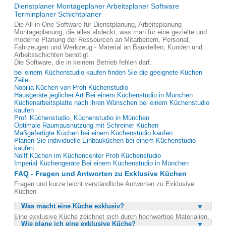
Dienstplaner Montageplaner Arbeitsplaner Software
Terminplaner Schichtplaner
Die All-in-One Software für Dienstplanung, Arbeitsplanung
Montageplanung, die alles abdeckt, was man für eine gezielte und
moderne Planung der Ressourcen an Mitarbeitern, Personal,
Fahrzeugen und Werkzeug - Material an Baustellen, Kunden und
Arbeitsschichten benötigt.
Die Software, die in keinem Betrieb fehlen darf.
bei einem Küchenstudio kaufen finden Sie die geeignete Küchen
Zeile
Nobilia Küchen von Profi Küchenstudio
Hausgeräte jeglicher Art Bei einem Küchenstudio in München
Küchenarbeitsplatte nach ihren Wünschen bei einem Küchenstudio
kaufen
Profi Küchenstudio, Küchenstudio in München
Optimale Raumausnutzung mit Schreiner Küchen
Maßgefertigte Küchen bei einem Küchenstudio kaufen
Planen Sie individuelle Einbauküchen bei einem Küchenstudio
kaufen
Nolff Küchen im Küchencenter Profi Küchenstudio
Imperial Küchengeräte Bei einem Küchenstudio in München
FAQ - Fragen und Antworten zu Exklusive Küchen
Fragen und kurze leicht verständliche Antworten zu Exklusive
Küchen
Was macht eine Küche exklusiv?
Eine exklusive Küche zeichnet sich durch hochwertige Materialien,
Wie plane ich eine exklusive Küche?
modernste Technik und ein elegantes Design aus. Sie wird