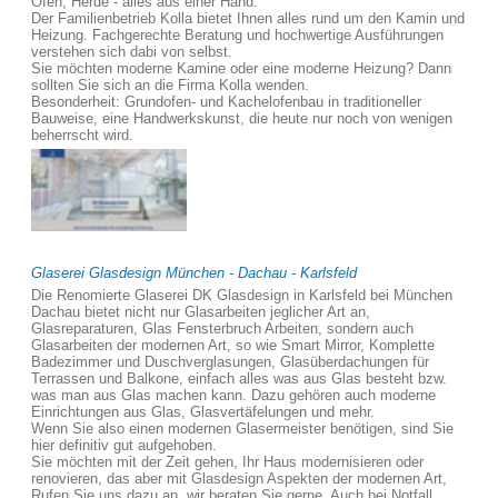
Öfen, Herde - alles aus einer Hand.
Der Familienbetrieb Kolla bietet Ihnen alles rund um den Kamin und
Heizung. Fachgerechte Beratung und hochwertige Ausführungen
verstehen sich dabi von selbst.
Sie möchten moderne Kamine oder eine moderne Heizung? Dann
sollten Sie sich an die Firma Kolla wenden.
Besonderheit: Grundofen- und Kachelofenbau in traditioneller
Bauweise, eine Handwerkskunst, die heute nur noch von wenigen
beherrscht wird.
Glaserei Glasdesign München - Dachau - Karlsfeld
Die Renomierte Glaserei DK Glasdesign in Karlsfeld bei München
Dachau bietet nicht nur Glasarbeiten jeglicher Art an,
Glasreparaturen, Glas Fensterbruch Arbeiten, sondern auch
Glasarbeiten der modernen Art, so wie Smart Mirror, Komplette
Badezimmer und Duschverglasungen, Glasüberdachungen für
Terrassen und Balkone, einfach alles was aus Glas besteht bzw.
was man aus Glas machen kann. Dazu gehören auch moderne
Einrichtungen aus Glas, Glasvertäfelungen und mehr.
Wenn Sie also einen modernen Glasermeister benötigen, sind Sie
hier definitiv gut aufgehoben.
Sie möchten mit der Zeit gehen, Ihr Haus modernisieren oder
renovieren, das aber mit Glasdesign Aspekten der modernen Art,
Rufen Sie uns dazu an, wir beraten Sie gerne. Auch bei Notfall