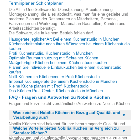
Terminplaner Schichtplaner
Die All-in-One Software für Dienstplanung, Arbeitsplanung
Montageplanung, die alles abdeckt, was man für eine gezielte und
moderne Planung der Ressourcen an Mitarbeitern, Personal,
Fahrzeugen und Werkzeug - Material an Baustellen, Kunden und
Arbeitsschichten benötigt.
Die Software, die in keinem Betrieb fehlen darf.
Hausgeräte jeglicher Art Bei einem Küchenstudio in München
Küchenarbeitsplatte nach ihren Wünschen bei einem Küchenstudio
kaufen
Profi Küchenstudio, Küchenstudio in München
Optimale Raumausnutzung mit Schreiner Küchen
Maßgefertigte Küchen bei einem Küchenstudio kaufen
Planen Sie individuelle Einbauküchen bei einem Küchenstudio
kaufen
Nolff Küchen im Küchencenter Profi Küchenstudio
Imperial Küchengeräte Bei einem Küchenstudio in München
Kleine Küche planen mit Profi Küchenstudio
Das Küchen Profi Center, Küchenstudio in München
FAQ - Fragen und Antworten zu Nobilia Küchen
Fragen und kurze leicht verständliche Antworten zu Nobilia Küchen
Was zeichnet Nobilia Küchen in Bezug auf Qualität und
Verarbeitung aus?
Nobilia Küchen sind bekannt für ihre herausragende Qualität und
Welche Vorteile bieten Nobilia Küchen im Vergleich zu
Verarbeitung. Sie werden in Deutschland hergestellt und erfüllen die
Standardküchen?
hohen Qualitätsansprüche von Küchenprofis. Die solide
Verarbeitung und die glanzvolle Inszenierung machen sie zu einer
Nobilia Küchen bieten zahlreiche Vorteile gegenüber