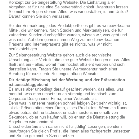
Konzept zur Seitengestaltung Website. Die Einhaltung aller
Vorgaben ist für uns eine Selbstverständlichkeit. Agenturen lassen
Sie nicht im Regen stehen. Alles, was wir gestalten, ist ein Unikat!
Darauf können Sie sich verlassen.
Bei der Vermarktung jedes Produktportfolios gibt es werbewirksame
Mittel, die wir kennen. Nach Studien und Marktanalysen, die für
zufriedene Kunden durchgeführt wurden, wissen wir, was geht und
was nicht. Auf dem gemeinsamen Weg zur medienwirksamen
Präsenz und Internetpräsenz gibt es nichts, was wir nicht
berücksichtigen.
Zur Seitengestaltung Website gehört auch die technische
Umsetzung aller Vorteile, die eine gute Website bringen muss. Alles
fließt mit ein - alles, womit man höchst effizient werben und sich
darstellen kann. Fragen Sie unsere Werbeagentur nach einer
Beratung für exzellente Seitengestaltung Website.
Dir richtige Mischung bei der Werbung und der Präsentation
ist ausschlaggebend
.
Es muss aber unbedingt darauf geachtet werden, das alles, was
man tut, was man umsetzt auch stimmig und identisch zum
Corporate Design einer Firma, einer Webseite ist.
Denn was in unserer heutigen schnell lebigen Zeit sehr wichtig ist,
ist die Präsentation einer Firma, eines Produktes. Wenn ein Kunde
etwas betrachtet, entscheidet er sich meistens innerhalb von
Sekunden, ob er nun kaufen will, ob er nun die Dienstleistung die
Angeboten wird annimmt.
Entscheiden Sie sich daher nicht für „Billig“ Lösungen, sondern
beauftragen Sie gleich Profis, die Ihnen alles fachgerecht umsetzen
und Sie so gekonnt in Szene setzen.