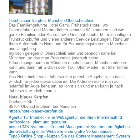
Hotel blauer Karpfen, München Oberscheißheim
Das Familiengeführte Hotel Garni, Frühstückshotel, wo
Fahrradfahrer und Motorradfahrer genauso Willkommen sind wie
ganze Familien oder Paare sowie Geschäftsleute. Mit reichhaltigem
Frühstücksbuffet und vielen anderen Service Leistungen, Rund um
Ihren Aufenthalt im Hotel und für Erkundigungstouren in München
und Umgebung.
Idyllisch gelegen in Oberschleißheim und dennoch nahe bei
München, so das man Problemlos jederzeit seine
Erkundigungstouren in München machen kann, München erleben
kann und dann mit S-Bahn oder Taxi, Uber wieder ins Hotel fahren
kann.
Das Hotel bietet viele Jahreszeiten gerechte Angebote, so dass
wirklich für jeden etwas dabei ist. Die Aktionen sollte man auf
jedenfall im Auge behalten, es lohnt sich und man kann je nach
Jahreszeit wirklich sparen.
Hotel blauer Karpfen
Dachauer Str. 1
85764 Oberschleißheim bei München
https://hotel-blauer-karpfen.de
Agentur für Internet - eine Webagentur, die Ihren Internetauftritt
professionell plant und gestaltet.
beste CMS Systeme - Content Management Systeme ermöglichen
die Gestaltung einer Webseite ohne große Vorkenntnisse.
Typo3 Online Shop - Nutzen Sie das Content Management System