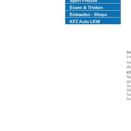
Sport Freizeit
Essen & Trinken
Einkaufen - Shops
KFZ Auto LKW
Im
Le
Im
di
KF
Ne
gr
nu
Al
Si
An