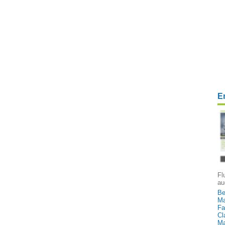
E
Fl
au
Be
Ma
Fa
Cl
Ma