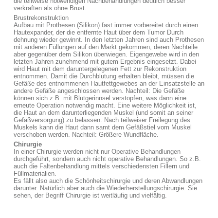
die teilweise notwendigen Nachbehandlungen deutlich besser
verkraften als ohne Brust.
Brustrekonstruktion
Aufbau mit Prothesen (Silikon) fast immer vorbereitet durch einen
Hautexpander, der die entfernte Haut über dem Tumor Durch
dehnung wieder gewinnt. In den letzten Jahren sind auch Prothesen
mit anderen Füllungen auf den Markt gekommen, deren Nachteile
aber gegenüber dem Silikon überwiegen. Eigengewebe wird in den
letzten Jahren zunehmend mit gutem Ergebnis eingesetzt. Dabei
wird Haut mit dem daruntergelegenen Fett zur Rekonstruktion
entnommen. Damit die Durchblutung erhalten bleibt, müssen die
Gefäße des entnommenen Hautfettgewebes an der Einsatzstelle an
andere Gefäße angeschlossen werden. Nachteil: Die Gefäße
können sich z.B. mit Blutgerinnsel verstopfen, was dann eine
erneute Operation notwendig macht. Eine weitere Möglichkeit ist,
die Haut an dem darunterliegenden Muskel (und somit an seiner
Gefäßversorgung) zu belassen. Nach teilweiser Freilegung des
Muskels kann die Haut dann samt dem Gefäßstiel vom Muskel
verschoben werden. Nachteil: Größere Wundfläche.
Chirurgie
In einer Chirurgie werden nicht nur Operative Behandlungen
durchgeführt, sondern auch nicht operative Behandlungen. So z.B.
auch die Faltenbehandlung mittels verschiedensten Fillern und
Füllmaterialien.
Es fällt also auch die Schönheitschirurgie und deren Abwandlungen
darunter. Natürlich aber auch die Wiederherstellungschirurgie. Sie
sehen, der Begriff Chirurgie ist weitläufig und vielfältig.