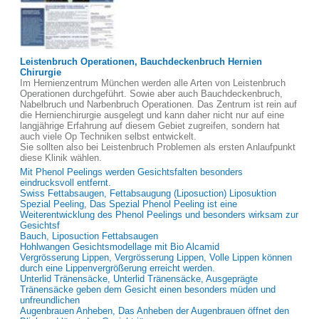
Leistenbruch Operationen, Bauchdeckenbruch Hernien
Chirurgie
Im Hernienzentrum München werden alle Arten von Leistenbruch
Operationen durchgeführt. Sowie aber auch Bauchdeckenbruch,
Nabelbruch und Narbenbruch Operationen. Das Zentrum ist rein auf
die Hernienchirurgie ausgelegt und kann daher nicht nur auf eine
langjährige Erfahrung auf diesem Gebiet zugreifen, sondern hat
auch viele Op Techniken selbst entwickelt.
Sie sollten also bei Leistenbruch Problemen als ersten Anlaufpunkt
diese Klinik wählen.
Mit Phenol Peelings werden Gesichtsfalten besonders
eindrucksvoll entfernt.
Swiss Fettabsaugen, Fettabsaugung (Liposuction) Liposuktion
Spezial Peeling, Das Spezial Phenol Peeling ist eine
Weiterentwicklung des Phenol Peelings und besonders wirksam zur
Gesichtsf
Bauch, Liposuction Fettabsaugen
Hohlwangen Gesichtsmodellage mit Bio Alcamid
Vergrösserung Lippen, Vergrösserung Lippen, Volle Lippen können
durch eine Lippenvergrößerung erreicht werden.
Unterlid Tränensäcke, Unterlid Tränensäcke, Ausgeprägte
Tränensäcke geben dem Gesicht einen besonders müden und
unfreundlichen
Augenbrauen Anheben, Das Anheben der Augenbrauen öffnet den