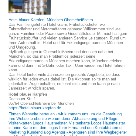
Hotel blauer Karpfen, München Oberscheißheim
Das Familiengeführte Hotel Garni, Frühstückshotel, wo
Fahrradfahrer und Motorradfahrer genauso Willkommen sind wie
ganze Familien oder Paare sowie Geschäftsleute. Mit reichhaltigem
Frühstücksbuffet und vielen anderen Service Leistungen, Rund um
Ihren Aufenthalt im Hotel und für Erkundigungstouren in München
und Umgebung.
Idyllisch gelegen in Oberschleißheim und dennoch nahe bei
München, so das man Problemlos jederzeit seine
Erkundigungstouren in München machen kann, München erleben
kann und dann mit S-Bahn oder Taxi, Uber wieder ins Hotel fahren
kann.
Das Hotel bietet viele Jahreszeiten gerechte Angebote, so dass
wirklich für jeden etwas dabei ist. Die Aktionen sollte man auf
jedenfall im Auge behalten, es lohnt sich und man kann je nach
Jahreszeit wirklich sparen.
Hotel blauer Karpfen
Dachauer Str. 1
85764 Oberschleißheim bei München
https://hotel-blauer-karpfen.de
Firmen Webseite betreuen - wir kümmern uns um die Gestaltung
Ihre Webseite ebenso wie um deren Aktualisierung und Pflege.
Visitenkarten Logos Hausmeister, Visitenkarte Logos Hausmeister
ist eine Karte mit den Logos Ihrer Firma und den Kontaktdaten d
Marketing Kundendialog Agentur - Agenturen sind Ihre Wegbegleiter