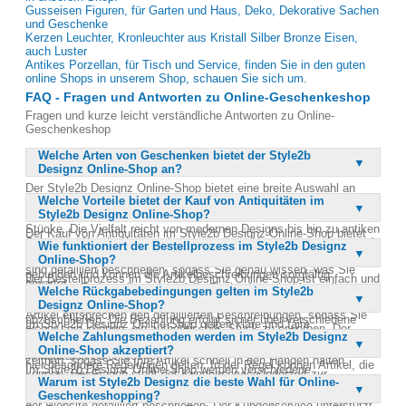
Gusseisen Figuren, für Garten und Haus, Deko, Dekorative Sachen
und Geschenke
Kerzen Leuchter, Kronleuchter aus Kristall Silber Bronze Eisen,
auch Luster
Antikes Porzellan, für Tisch und Service, finden Sie in den guten
online Shops in unserem Shop, schauen Sie sich um.
FAQ - Fragen und Antworten zu Online-Geschenkeshop
Fragen und kurze leicht verständliche Antworten zu Online-
Geschenkeshop
Welche Arten von Geschenken bietet der Style2b
Designz Online-Shop an?
Der Style2b Designz Online-Shop bietet eine breite Auswahl an
Welche Vorteile bietet der Kauf von Antiquitäten im
Geschenken für jeden Anlass. Ob Weihnachten, Geburtstage oder
Style2b Designz Online-Shop?
Ostern, hier finden Sie einzigartige Geschenkartikel und dekorative
Stücke. Die Vielfalt reicht von modernen Designs bis hin zu antiken
Der Kauf von Antiquitäten im Style2b Designz Online-Shop bietet
Schätzen. Kunden können bequem von zu Hause aus stöbern und
Wie funktioniert der Bestellprozess im Style2b Designz
den Vorteil, dass Sie in Ruhe und ohne Zeitdruck stöbern können.
bestellen, ohne an Öffnungszeiten gebunden zu sein. Die Artikel
Online-Shop?
Sie sind nicht an die Öffnungszeiten eines physischen Ladens
sind detailliert beschrieben, sodass Sie genau wissen, was Sie
gebunden und können die Artikelbeschreibungen sorgfältig
Der Bestellprozess im Style2b Designz Online-Shop ist einfach und
erwartet.
studieren. Zudem gibt es spezielle Rückgaberechte für antike
Welche Rückgabebedingungen gelten im Style2b
benutzerfreundlich gestaltet. Kunden können die gewünschten
Gegenstände, die Ihnen zusätzliche Sicherheit bieten. Die meisten
Designz Online-Shop?
Artikel in den Warenkorb legen und zur Kasse gehen, um den Kauf
Artikel entsprechen den detaillierten Beschreibungen, sodass Sie
abzuschließen. Die Bezahlung erfolgt sicher über verschiedene
Im Style2b Designz Online-Shop gelten klare und faire
sicher sein können, ein authentisches Stück zu erwerben. Der
Zahlungsmethoden. Nach der Bestellung erhalten Sie eine
Welche Zahlungsmethoden werden im Style2b Designz
Rückgabebedingungen. Kunden sollten sich vor dem Kauf die
Online-Shop bietet eine bequeme Möglichkeit, seltene und wertvolle
Bestätigung per E-Mail mit allen Details. Der Versand erfolgt
Online-Shop akzeptiert?
Rückgaberechte durchlesen, insbesondere bei antiken Artikeln, da
Antiquitäten zu entdecken.
zeitnah, sodass Sie Ihre Artikel schnell in den Händen halten
hier besondere Regelungen gelten. In der Regel können Artikel, die
Im Style2b Designz Online-Shop werden verschiedene
können. Bei Fragen steht der Kundenservice jederzeit zur
nicht den Erwartungen entsprechen, innerhalb einer bestimmten
Warum ist Style2b Designz die beste Wahl für Online-
Zahlungsmethoden akzeptiert, um den Einkauf so bequem wie
Verfügung.
Frist zurückgegeben werden. Die genauen Bedingungen sind auf
Geschenkeshopping?
möglich zu gestalten. Kunden können zwischen Kreditkarte,
der Website detailliert beschrieben. Der Kundenservice unterstützt