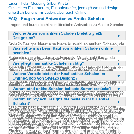
Eisen, Holz, Messing Silber Kristall
Gusseisen Fussmatten, Fussabstreifer, jede grösse und design
erhältlich bei uns im Laden, aber auch Online.
FAQ - Fragen und Antworten zu Antike Schalen
Fragen und kurze leicht verständliche Antworten zu Antike Schalen
Welche Arten von antiken Schalen bietet Style2b
Designz an?
Style2b Designz bietet eine breite Auswahl an antiken Schalen, die
Was sollte man beim Kauf von antiken Schalen online
sowohl dekorativ als auch funktional sind. Diese Schalen stammen
beachten?
aus verschiedenen Epochen und sind aus unterschiedlichen
Materialien gefertigt, darunter Keramik, Metall und Glas. Jede
Beim Online-Kauf von antiken Schalen ist es wichtig, die
Schale ist ein Unikat und erzählt ihre eigene Geschichte, was sie
Wie pflegt man antike Schalen richtig?
Produktbeschreibungen und Fotos sorgfältig zu prüfen. Kunden
zu einem besonderen Sammlerstück macht. Die Vielfalt der
sollten auf Details wie den Zustand, das Alter und die Herkunft der
Die richtige Pflege antiker Schalen ist entscheidend, um ihre
Designs reicht von schlicht und elegant bis hin zu aufwendig
Schale achten. Es ist auch ratsam, die Rückgabebedingungen des
Welche Vorteile bietet der Kauf antiker Schalen im
Schönheit und ihren Wert zu erhalten. Es wird empfohlen, die
verziert und kunstvoll gestaltet. Kunden können sicher sein, dass
Shops zu lesen, falls der Artikel nicht den Erwartungen entspricht.
Online-Shop von Style2b Designz?
Schalen regelmäßig mit einem weichen Tuch abzustauben und sie
sie ein authentisches Stück Antiquität erwerben, das ihrem
Da man die Schale nicht physisch inspizieren kann, ist es hilfreich,
vor direkter Sonneneinstrahlung zu schützen, um Verfärbungen zu
Zuhause einen Hauch von Geschichte verleiht.
Der Kauf antiker Schalen im Online-Shop von Style2b Designz
bei Fragen den Kundenservice zu kontaktieren. Ein
vermeiden. Bei der Reinigung sollte man auf aggressive
Warum sind antike Schalen beliebte Sammlerstücke?
bietet zahlreiche Vorteile. Kunden können rund um die Uhr bequem
vertrauenswürdiger Online-Shop wird transparente Informationen
Reinigungsmittel verzichten und stattdessen milde Seifenlösungen
von zu Hause aus stöbern und einkaufen, ohne an Öffnungszeiten
und einen guten Kundenservice bieten, um den Kaufprozess so
Antike Schalen sind beliebte Sammlerstücke, da sie nicht nur
verwenden. Antike Schalen sollten zudem an einem sicheren Ort
gebunden zu sein. Der Shop bietet detaillierte
Warum ist Style2b Designz die beste Wahl für antike
angenehm wie möglich zu gestalten.
dekorativ, sondern auch historisch bedeutsam sind. Sie bieten
aufbewahrt werden, um Beschädigungen zu vermeiden. Bei
Produktbeschreibungen und hochwertige Fotos, die eine fundierte
Schalen?
einen Einblick in vergangene Kulturen und Handwerkskünste, was
besonders wertvollen Stücken kann es sinnvoll sein, einen
Kaufentscheidung ermöglichen. Zudem profitieren Kunden von
sie für Sammler besonders interessant macht. Jede Schale hat ihre
Fachmann für die Restaurierung zu konsultieren.
Style2b Designz ist die beste Wahl für antike Schalen, da der Shop
einem speziellen Rückgaberecht für Antiquitäten, das zusätzliche
eigene Geschichte und kann als Gesprächsstoff dienen, wenn sie
eine sorgfältig kuratierte Auswahl an einzigartigen und
Sicherheit bietet. Der Online-Shop bietet eine große Auswahl an
in einem Raum ausgestellt wird. Zudem sind antike Schalen oft
authentischen Stücken bietet. Kunden können sich auf die Qualität
einzigartigen Stücken, die in einem Ladengeschäft möglicherweise
handgefertigt und aus hochwertigen Materialien, was ihre
und Echtheit der angebotenen Schalen verlassen, da jedes Stück
nicht verfügbar wären.
Langlebigkeit und ihren Wert steigert. Sammler schätzen die
mit großer Sorgfalt ausgewählt wird. Der Online-Shop bietet eine
Einzigartigkeit und den Charme, den diese historischen Stücke in
benutzerfreundliche Plattform, die es einfach macht, die perfekte