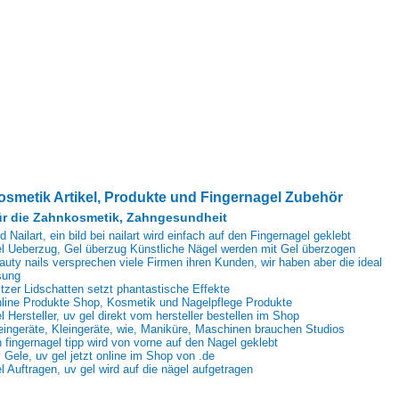
osmetik Artikel, Produkte und Fingernagel Zubehör
r die Zahnkosmetik, Zahngesundheit
ld Nailart, ein bild bei nailart wird einfach auf den Fingernagel geklebt
l Ueberzug, Gel überzug Künstliche Nägel werden mit Gel überzogen
auty nails versprechen viele Firmen ihren Kunden, wir haben aber die ideal
sung
itzer Lidschatten setzt phantastische Effekte
line Produkte Shop, Kosmetik und Nagelpflege Produkte
l Hersteller, uv gel direkt vom hersteller bestellen im Shop
eingeräte, Kleingeräte, wie, Maniküre, Maschinen brauchen Studios
n fingernagel tipp wird von vorne auf den Nagel geklebt
 Gele, uv gel jetzt online im Shop von .de
l Auftragen, uv gel wird auf die nägel aufgetragen