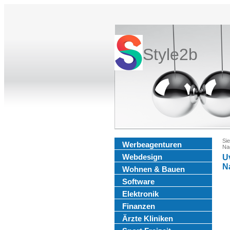
Style2b
Sie
Werbeagenturen
Na
Webdesign
U
N
Wohnen & Bauen
Software
Elektronik
Finanzen
Ärzte Kliniken