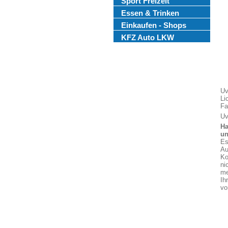
Sport Freizeit
Essen & Trinken
Einkaufen - Shops
KFZ Auto LKW
Uv
Li
Fa
Uv
Ha
un
Es
Au
Ko
ni
me
Ih
vo