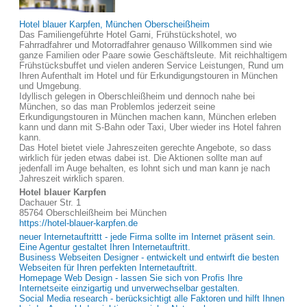
Hotel blauer Karpfen, München Oberscheißheim
Das Familiengeführte Hotel Garni, Frühstückshotel, wo
Fahrradfahrer und Motorradfahrer genauso Willkommen sind wie
ganze Familien oder Paare sowie Geschäftsleute. Mit reichhaltigem
Frühstücksbuffet und vielen anderen Service Leistungen, Rund um
Ihren Aufenthalt im Hotel und für Erkundigungstouren in München
und Umgebung.
Idyllisch gelegen in Oberschleißheim und dennoch nahe bei
München, so das man Problemlos jederzeit seine
Erkundigungstouren in München machen kann, München erleben
kann und dann mit S-Bahn oder Taxi, Uber wieder ins Hotel fahren
kann.
Das Hotel bietet viele Jahreszeiten gerechte Angebote, so dass
wirklich für jeden etwas dabei ist. Die Aktionen sollte man auf
jedenfall im Auge behalten, es lohnt sich und man kann je nach
Jahreszeit wirklich sparen.
Hotel blauer Karpfen
Dachauer Str. 1
85764 Oberschleißheim bei München
https://hotel-blauer-karpfen.de
neuer Internetauftrittt - jede Firma sollte im Internet präsent sein.
Eine Agentur gestaltet Ihren Internetauftritt.
Business Webseiten Designer - entwickelt und entwirft die besten
Webseiten für Ihren perfekten Internetauftritt.
Homepage Web Design - lassen Sie sich von Profis Ihre
Internetseite einzigartig und unverwechselbar gestalten.
Social Media research - berücksichtigt alle Faktoren und hilft Ihnen