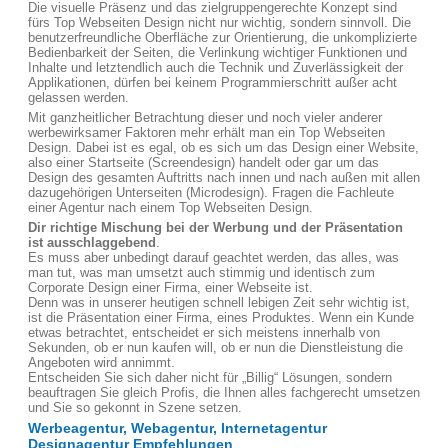
Die visuelle Präsenz und das zielgruppengerechte Konzept sind
fürs Top Webseiten Design nicht nur wichtig, sondern sinnvoll. Die
benutzerfreundliche Oberfläche zur Orientierung, die unkomplizierte
Bedienbarkeit der Seiten, die Verlinkung wichtiger Funktionen und
Inhalte und letztendlich auch die Technik und Zuverlässigkeit der
Applikationen, dürfen bei keinem Programmierschritt außer acht
gelassen werden.
Mit ganzheitlicher Betrachtung dieser und noch vieler anderer
werbewirksamer Faktoren mehr erhält man ein Top Webseiten
Design. Dabei ist es egal, ob es sich um das Design einer Website,
also einer Startseite (Screendesign) handelt oder gar um das
Design des gesamten Auftritts nach innen und nach außen mit allen
dazugehörigen Unterseiten (Microdesign). Fragen die Fachleute
einer Agentur nach einem Top Webseiten Design.
Dir richtige Mischung bei der Werbung und der Präsentation
ist ausschlaggebend
.
Es muss aber unbedingt darauf geachtet werden, das alles, was
man tut, was man umsetzt auch stimmig und identisch zum
Corporate Design einer Firma, einer Webseite ist.
Denn was in unserer heutigen schnell lebigen Zeit sehr wichtig ist,
ist die Präsentation einer Firma, eines Produktes. Wenn ein Kunde
etwas betrachtet, entscheidet er sich meistens innerhalb von
Sekunden, ob er nun kaufen will, ob er nun die Dienstleistung die
Angeboten wird annimmt.
Entscheiden Sie sich daher nicht für „Billig“ Lösungen, sondern
beauftragen Sie gleich Profis, die Ihnen alles fachgerecht umsetzen
und Sie so gekonnt in Szene setzen.
Werbeagentur, Webagentur, Internetagentur
Designagentur Empfehlungen