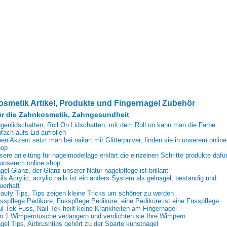
osmetik Artikel, Produkte und Fingernagel Zubehör
r die Zahnkosmetik, Zahngesundheit
genlidschatten, Roll On Lidschatten, mit dem Roll on kann man die Farbe
nfach aufs Lid aufrollen
nen Akzent setzt man bei nailart mit Glitterpulver, finden sie in unserem online
op
sere anleitung für nagelmodellage erklärt die einzelnen Schritte produkte dafü
 unserem online shop
gel Glanz, der Glanz unserer Natur nagelpflege ist brillant
ils Acrylic, acrylic nails ist ein anders System als gelnägel, beständig und
uerhaft
auty Tips, Tips zeigen kleine Tricks um schöner zu werden
sspflege Pediküre, Fusspflege Pediküre, eine Pediküre ist eine Fusspflege
il Tek Fuss, Nail Tek heilt keine Krankheiten am Fingernagel
in 1 Wimperntusche verlängern und verdichten sie Ihre Wimpern
gel Tips, Airbrushtips gehört zu der Sparte kunstnagel