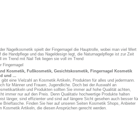
 der Nagelkosmetik spielt der Fingernagel die Hauptrolle, wobei man viel Wert
f die Handpflege und das Nageldesign legt, die Naturnagelpflege ist zur Zeit
ll im Trend mit Nail Tek liegen sie voll im Trend
r Fingernagel
nd Kosmetik, Fußkosmetik, Gesichtskosmetik, Fingernagel Kosmetik
d und ...
 gibt eine Vielzahl an Kosmetik Artikeln, Produkten für alles und jedermann.
ch für Männer und Frauen, Jugendliche. Doch bei der Auswahl an
smetikartikeln und Produkten sollten Sie immer auf hohe Qualität achten,
cht immer nur auf den Preis. Denn Qualitativ hochwertige Produkte halten
ist länger, sind effizienter und sind auf längere Sicht gesehen auch besser fü
re Brieftasche. Finden Sie hier auf unseren Seiten Kosmetik Shops, Anbieter
n Kosmetik Artikeln, die diesen Ansprüchen gerecht werden.