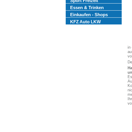
Sport Freizeit
Essen & Trinken
Einkaufen - Shops
KFZ Auto LKW
in
au
vo
De
Ha
un
Es
Au
Ko
ni
me
Ih
vo