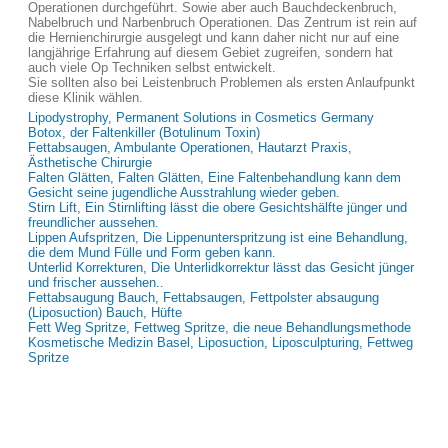
Operationen durchgeführt. Sowie aber auch Bauchdeckenbruch,
Nabelbruch und Narbenbruch Operationen. Das Zentrum ist rein auf
die Hernienchirurgie ausgelegt und kann daher nicht nur auf eine
langjährige Erfahrung auf diesem Gebiet zugreifen, sondern hat
auch viele Op Techniken selbst entwickelt.
Sie sollten also bei Leistenbruch Problemen als ersten Anlaufpunkt
diese Klinik wählen.
Lipodystrophy, Permanent Solutions in Cosmetics Germany
Botox, der Faltenkiller (Botulinum Toxin)
Fettabsaugen, Ambulante Operationen, Hautarzt Praxis,
Ästhetische Chirurgie
Falten Glätten, Falten Glätten, Eine Faltenbehandlung kann dem
Gesicht seine jugendliche Ausstrahlung wieder geben.
Stirn Lift, Ein Stirnlifting lässt die obere Gesichtshälfte jünger und
freundlicher aussehen.
Lippen Aufspritzen, Die Lippenunterspritzung ist eine Behandlung,
die dem Mund Fülle und Form geben kann.
Unterlid Korrekturen, Die Unterlidkorrektur lässt das Gesicht jünger
und frischer aussehen..
Fettabsaugung Bauch, Fettabsaugen, Fettpolster absaugung
(Liposuction) Bauch, Hüfte
Fett Weg Spritze, Fettweg Spritze, die neue Behandlungsmethode
Kosmetische Medizin Basel, Liposuction, Liposculpturing, Fettweg
Spritze