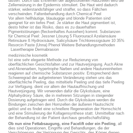
lassen. Durch das Entfernen der abgestorbenen Hautzellen wird die
Zellerneürung in der Epidermis stimuliert. Die Haut wird dadurch
stärker, widerstandsfähiger und straffer, so dass Fältchen
verschwinden. Faltenbehandlung durch Chemical Peel
Vor allem hellhäutige, blauäugige und blonde Patienten sind
geeignet für ein tiefes Peel. Je stärker die Haut pigmentiert ist,
desto höher ist das Risiko, dass es zu dauerhaften
Pigmentstörungen (fleckenhaftes Aussehen) kommt. Substanzen
für Chemical Peel: Jessner Lösung 5 Fluorouracil Azelainsäure
Retinsäure ß Hydroxisäure, Salicylsäure Trichloressigsäure 10 35%
Resorcin Paste (Unna) Phenol Weitere Behandlungsmethoden
Lasertherapie Dermabrasion
medizinische kosmetik
Ist eine sehr elegante Methode zur Reduzierung von
oberflächlichen Gesichtsfalten und zur Hautverjüngung. Auch Akne
und Aknenarben, hypertrophe Narben und andere Hautunreinheiten
reagieren auf chemische Substanzen positiv. Entsprechend dem
Schweregrad der aufgetretenen Veränderung stehen uns das
oberflächliche Peeling, das mitteltiefe Peeling und das tiefe Peeling
zur Verfügung. dient vor allem der Hautauffrischung und
Hautverjüngung. Wir verwenden dafür die Glykolsäure, eine
Alphahydroxy Säure, die in mehreren Sitzungen in steigender
Dosierung aufgetragen wird. Durch die Glykolsäure werden die
Bindungen zwischen den Hornzellen der äußeren Hautschicht
gelöst und es findet eine schnellere Regeneration der Hornschicht
und eine Stimulierung der Kollagensynthese statt. Unmittelbar nach
der Behandlung ist der Patient durchaus gesellschaftsfähig.
Ob nun eine Fettabsaugung, eine Facelift oder ein Peeling
, all
dies sind Operationen, Eingriffe und Behandlungen, die der
Verschönerung, der Verjüngung des Gesichts, des Körper dienen.