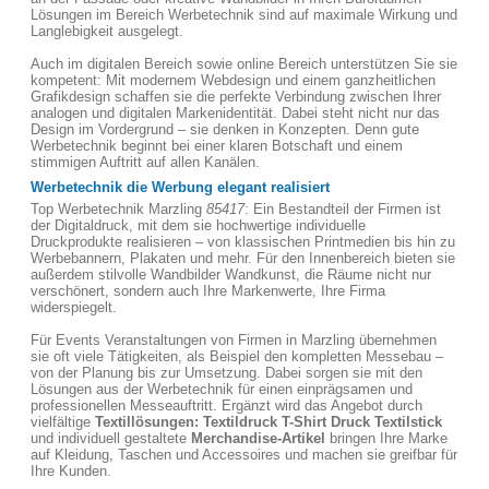
Lösungen im Bereich Werbetechnik sind auf maximale Wirkung und
Langlebigkeit ausgelegt.
Auch im digitalen Bereich sowie online Bereich unterstützen Sie sie
kompetent: Mit modernem Webdesign und einem ganzheitlichen
Grafikdesign schaffen sie die perfekte Verbindung zwischen Ihrer
analogen und digitalen Markenidentität. Dabei steht nicht nur das
Design im Vordergrund – sie denken in Konzepten. Denn gute
Werbetechnik beginnt bei einer klaren Botschaft und einem
stimmigen Auftritt auf allen Kanälen.
Werbetechnik die Werbung elegant realisiert
Top Werbetechnik Marzling
85417
: Ein Bestandteil der Firmen ist
der Digitaldruck, mit dem sie hochwertige individuelle
Druckprodukte realisieren – von klassischen Printmedien bis hin zu
Werbebannern, Plakaten und mehr. Für den Innenbereich bieten sie
außerdem stilvolle Wandbilder Wandkunst, die Räume nicht nur
verschönert, sondern auch Ihre Markenwerte, Ihre Firma
widerspiegelt.
Für Events Veranstaltungen von Firmen in Marzling übernehmen
sie oft viele Tätigkeiten, als Beispiel den kompletten Messebau –
von der Planung bis zur Umsetzung. Dabei sorgen sie mit den
Lösungen aus der Werbetechnik für einen einprägsamen und
professionellen Messeauftritt. Ergänzt wird das Angebot durch
vielfältige
Textillösungen: Textildruck T-Shirt Druck Textilstick
und individuell gestaltete
Merchandise-Artikel
bringen Ihre Marke
auf Kleidung, Taschen und Accessoires und machen sie greifbar für
Ihre Kunden.