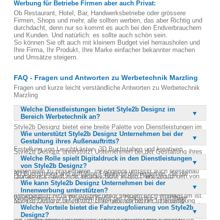
Werbung für Betriebe Firmen aber auch Privat:
Ob Restaurant, Hotel, Bar, Handwerksbetriebe oder grössere
Firmen, Shops und mehr, alle sollten werben, das aber Richtig und
durchdacht, denn nur so kommt es auch bei den Endverbrauchern
und Kunden. Und natürlich: es sollte auch schön sein.
So können Sie oft auch mit kleinem Budget viel herrausholen und
Ihre Firma, Ihr Produkt, Ihre Marke einfacher bekannter machen
und Umsätze steigern.
FAQ - Fragen und Antworten zu Werbetechnik Marzling
Fragen und kurze leicht verständliche Antworten zu Werbetechnik
Marzling
Welche Dienstleistungen bietet Style2b Designz im
Bereich Werbetechnik an?
Style2b Designz bietet eine breite Palette von Dienstleistungen im
Wie unterstützt Style2b Designz Unternehmen bei der
Bereich Werbetechnik an, darunter Außenwerbung, Innenwerbung,
Gestaltung ihres Außenauftritts?
Fahrzeugfolierung und Autofolierung. Sie sind spezialisiert auf die
Erstellung von Leuchtkästen, 3D Buchstaben und kreativen
Style2b Designz unterstützt Unternehmen bei der Gestaltung ihres
Wandbildern. Darüber hinaus bieten sie auch Digitaldruck,
Welche Rolle spielt Digitaldruck in den Dienstleistungen
Außenauftritts durch die Entwicklung maßgeschneiderter
Textildruck und Textilstick an, um Ihre Marke auf verschiedenen
von Style2b Designz?
Werbetechniklösungen. Sie bieten großflächige Leuchtkästen, edle
Materialien zu präsentieren. Ihr Angebot umfasst auch Messebau
3D Buchstaben und auffällige Fahrzeugfolierungen an, die die
Digitaldruck spielt eine zentrale Rolle in den Dienstleistungen von
und die Gestaltung von Merchandise-Artikeln. Mit einem
Unternehmensbotschaft effektiv kommunizieren. Mit einem klaren
Wie kann Style2b Designz Unternehmen bei der
Style2b Designz, da er die Erstellung hochwertiger und individueller
ganzheitlichen Ansatz verbinden sie analoge und digitale
Fokus auf Design und Konzept sorgen sie dafür, dass der
Innenwerbung unterstützen?
Druckprodukte ermöglicht. Von klassischen Printmedien bis hin zu
Markenidentitäten durch modernes Grafik- und Webdesign.
Außenauftritt nicht nur ansprechend, sondern auch einprägsam ist.
Werbebannern und Plakaten bietet der Digitaldruck vielfältige
Style2b Designz unterstützt Unternehmen bei der Innenwerbung
Ihre Lösungen sind auf maximale Wirkung und Langlebigkeit
Möglichkeiten, um Markenbotschaften zu kommunizieren. Er wird
Welche Vorteile bietet die Fahrzeugfolierung von Style2b
durch die Gestaltung von kreativen Wandbildern und stilvollen
ausgelegt, um die Marke sichtbar und erlebbar zu machen. Durch
sowohl für den Innen- als auch für den Außenbereich eingesetzt,
Designz?
Wandkunstwerken, die nicht nur Räume verschönern, sondern auch
die Kombination von handwerklicher Präzision und kreativer