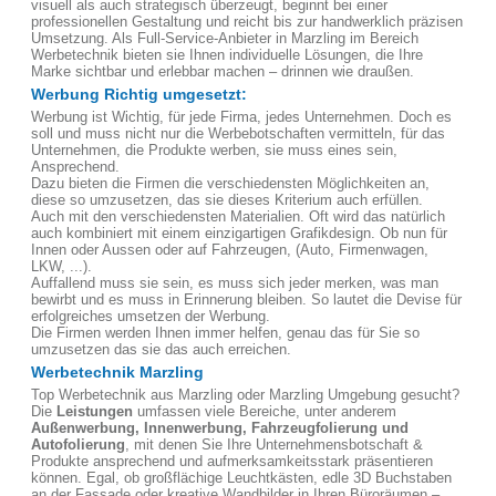
visuell als auch strategisch überzeugt, beginnt bei einer
professionellen Gestaltung und reicht bis zur handwerklich präzisen
Umsetzung. Als Full-Service-Anbieter in Marzling im Bereich
Werbetechnik bieten sie Ihnen individuelle Lösungen, die Ihre
Marke sichtbar und erlebbar machen – drinnen wie draußen.
Werbung Richtig umgesetzt:
Werbung ist Wichtig, für jede Firma, jedes Unternehmen. Doch es
soll und muss nicht nur die Werbebotschaften vermitteln, für das
Unternehmen, die Produkte werben, sie muss eines sein,
Ansprechend.
Dazu bieten die Firmen die verschiedensten Möglichkeiten an,
diese so umzusetzen, das sie dieses Kriterium auch erfüllen.
Auch mit den verschiedensten Materialien. Oft wird das natürlich
auch kombiniert mit einem einzigartigen Grafikdesign. Ob nun für
Innen oder Aussen oder auf Fahrzeugen, (Auto, Firmenwagen,
LKW, ...).
Auffallend muss sie sein, es muss sich jeder merken, was man
bewirbt und es muss in Erinnerung bleiben. So lautet die Devise für
erfolgreiches umsetzen der Werbung.
Die Firmen werden Ihnen immer helfen, genau das für Sie so
umzusetzen das sie das auch erreichen.
Werbetechnik Marzling
Top Werbetechnik aus Marzling oder Marzling Umgebung gesucht?
Die
Leistungen
umfassen viele Bereiche, unter anderem
Außenwerbung, Innenwerbung, Fahrzeugfolierung und
Autofolierung
, mit denen Sie Ihre Unternehmensbotschaft &
Produkte ansprechend und aufmerksamkeitsstark präsentieren
können. Egal, ob großflächige Leuchtkästen, edle 3D Buchstaben
an der Fassade oder kreative Wandbilder in Ihren Büroräumen –