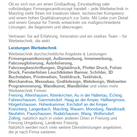
Ob es sich nun um einen Großauftrag, Einzelauftrag oder
vollständiges Firmengesamtkonzept handelt – jede Werbetechnik in
Marzling steht Ihnen mit kreativen Ideen, technischer Kompetenz
und einem hohen Qualitätsanspruch zur Seite. Mit Liebe zum Detail
und einem Gespür für Trends entwickeln sie maßgeschneiderte
Lösungen, die begeistern und überzeugen.
Vertrauen Sie auf Erfahrung, Innovation und ein starkes Team – für
Werbetechnik, die wirkt.
Leistungen Werbetechnik
Werbetechnik durchschnittliche Angebote & Leistungen:
Firmengesamtkonzept, Außenwerbung, Innenwerbung,
Fahrzeugfolierung, Autofolierung,
Fahrzeugbeschriftungen, Digitaldruck, Plotter Druck, Folien
Druck, Fensterfolien Leuchtkästen Banner, Schilder, 3D
Buchstaben, Printmedien, Textildruck, Textilstick,
Merchandise, Messebau, Grafikdesign, Webdesign, Webseiten
Programmierung, Wandkunst, Wandbilder
und vieles mehr.
Werbetechnik Firmen:
Freising
,
Allershausen
,
Attenkirchen
,
Au in der Hallertau
,
Eching
,
Fahrenzhausen
,
Gammelsdorf
,
Haag an der Amper
,
Hallbergmoos
,
Hörgertshausen
,
Hohenkammer
,
Kirchdorf an der Amper
,
Kranzberg
,
Langenbach
,
Marzling
,
Mauern
,
Moosburg
,
Nandlstadt
,
Neufahrn
,
Paunzhausen
,
Rudelzhausen
,
Wang
,
Wolfersdorf
,
Zolling
, natürlich auch in vielen anderen Orten in Freising und
Freising Umgebung, Landkreis Freising.
Natürlich werden noch viele weitere Dienstleistungen angeboten,
die je nach Firma variieren.