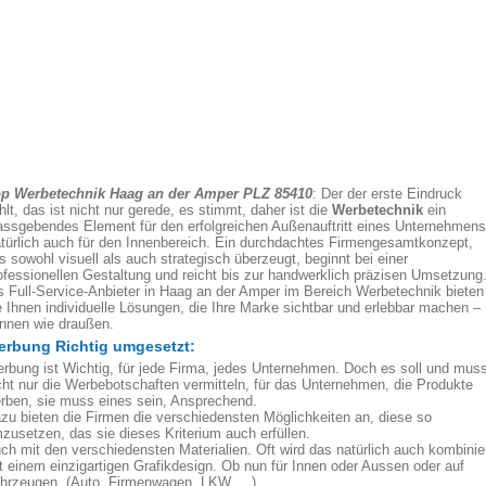
p Werbetechnik Haag an der Amper PLZ 85410
: Der der erste Eindruck
hlt, das ist nicht nur gerede, es stimmt, daher ist die
Werbetechnik
ein
ssgebendes Element für den erfolgreichen Außenauftritt eines Unternehmens
türlich auch für den Innenbereich. Ein durchdachtes Firmengesamtkonzept,
s sowohl visuell als auch strategisch überzeugt, beginnt bei einer
ofessionellen Gestaltung und reicht bis zur handwerklich präzisen Umsetzung
s Full-Service-Anbieter in Haag an der Amper im Bereich Werbetechnik bieten
e Ihnen individuelle Lösungen, die Ihre Marke sichtbar und erlebbar machen –
innen wie draußen.
rbung Richtig umgesetzt:
rbung ist Wichtig, für jede Firma, jedes Unternehmen. Doch es soll und mus
cht nur die Werbebotschaften vermitteln, für das Unternehmen, die Produkte
rben, sie muss eines sein, Ansprechend.
zu bieten die Firmen die verschiedensten Möglichkeiten an, diese so
zusetzen, das sie dieses Kriterium auch erfüllen.
ch mit den verschiedensten Materialien. Oft wird das natürlich auch kombinie
t einem einzigartigen Grafikdesign. Ob nun für Innen oder Aussen oder auf
hrzeugen, (Auto, Firmenwagen, LKW, ...).