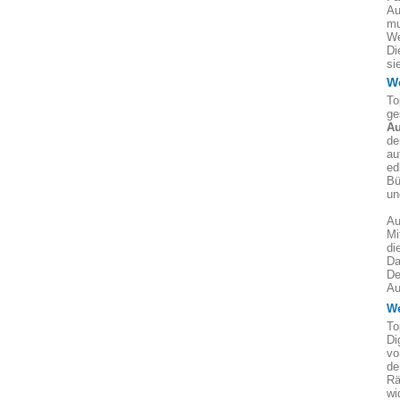
Au
mu
We
Di
si
W
To
ge
Au
de
au
ed
Bü
un
Au
Mi
di
Da
De
Au
We
To
Di
vo
de
Rä
wi