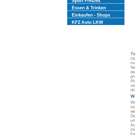
Sport Freizeit
Essen & Trinken
Einkaufen - Shops
KFZ Auto LKW
To
zä
ma
Na
da
pr
Al
si
dr
We
We
ni
we
Da
um
Au
mi
Fa