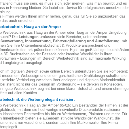
ffallend muss sie sein, es muss sich jeder merken, was man bewirbt und es
ss in Erinnerung bleiben. So lautet die Devise für erfolgreiches umsetzen der
rbung.
e Firmen werden Ihnen immer helfen, genau das für Sie so umzusetzen das
e das auch erreichen.
erbetechnik Haag an der Amper
p Werbetechnik aus Haag an der Amper oder Haag an der Amper Umgebung
sucht? Die
Leistungen
umfassen viele Bereiche, unter anderem
ßenwerbung, Innenwerbung, Fahrzeugfolierung und Autofolierung
, mit
nen Sie Ihre Unternehmensbotschaft & Produkte ansprechend und
fmerksamkeitsstark präsentieren können. Egal, ob großflächige Leuchtkästen
le 3D Buchstaben an der Fassade oder kreative Wandbilder in Ihren
roräumen – Lösungen im Bereich Werbetechnik sind auf maximale Wirkung
d Langlebigkeit ausgelegt.
ch im digitalen Bereich sowie online Bereich unterstützen Sie sie kompetent:
t modernem Webdesign und einem ganzheitlichen Grafikdesign schaffen sie
e perfekte Verbindung zwischen Ihrer analogen und digitalen Markenidentität.
bei steht nicht nur das Design im Vordergrund – sie denken in Konzepten.
nn gute Werbetechnik beginnt bei einer klaren Botschaft und einem stimmige
ftritt auf allen Kanälen.
rbetechnik die Werbung elegant realisiert
p Werbetechnik Haag an der Amper
85410
: Ein Bestandteil der Firmen ist der
gitaldruck, mit dem sie hochwertige individuelle Druckprodukte realisieren –
n klassischen Printmedien bis hin zu Werbebannern, Plakaten und mehr. Für
n Innenbereich bieten sie außerdem stilvolle Wandbilder Wandkunst, die
ume nicht nur verschönert, sondern auch Ihre Markenwerte, Ihre Firma
derspiegelt.