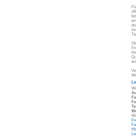
Fü
of
bi
ei
du
in
Ta
Ob
Fi
Ih
Qu
en
Ve
We
Le
We
Au
Fa
Fe
Te
We
We
Fr
Fa
Hö
La