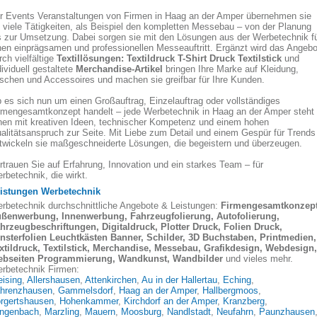
r Events Veranstaltungen von Firmen in Haag an der Amper übernehmen sie
t viele Tätigkeiten, als Beispiel den kompletten Messebau – von der Planung
s zur Umsetzung. Dabei sorgen sie mit den Lösungen aus der Werbetechnik f
nen einprägsamen und professionellen Messeauftritt. Ergänzt wird das Angebo
rch vielfältige
Textillösungen: Textildruck T-Shirt Druck Textilstick
und
dividuell gestaltete
Merchandise-Artikel
bringen Ihre Marke auf Kleidung,
schen und Accessoires und machen sie greifbar für Ihre Kunden.
 es sich nun um einen Großauftrag, Einzelauftrag oder vollständiges
rmengesamtkonzept handelt – jede Werbetechnik in Haag an der Amper steht
nen mit kreativen Ideen, technischer Kompetenz und einem hohen
alitätsanspruch zur Seite. Mit Liebe zum Detail und einem Gespür für Trends
twickeln sie maßgeschneiderte Lösungen, die begeistern und überzeugen.
rtrauen Sie auf Erfahrung, Innovation und ein starkes Team – für
rbetechnik, die wirkt.
istungen Werbetechnik
rbetechnik durchschnittliche Angebote & Leistungen:
Firmengesamtkonzept
ßenwerbung, Innenwerbung, Fahrzeugfolierung, Autofolierung,
hrzeugbeschriftungen, Digitaldruck, Plotter Druck, Folien Druck,
nsterfolien Leuchtkästen Banner, Schilder, 3D Buchstaben, Printmedien,
xtildruck, Textilstick, Merchandise, Messebau, Grafikdesign, Webdesign,
bseiten Programmierung, Wandkunst, Wandbilder
und vieles mehr.
rbetechnik Firmen:
eising
,
Allershausen
,
Attenkirchen
,
Au in der Hallertau
,
Eching
,
hrenzhausen
,
Gammelsdorf
,
Haag an der Amper
,
Hallbergmoos
,
rgertshausen
,
Hohenkammer
,
Kirchdorf an der Amper
,
Kranzberg
,
ngenbach
,
Marzling
,
Mauern
,
Moosburg
,
Nandlstadt
,
Neufahrn
,
Paunzhausen