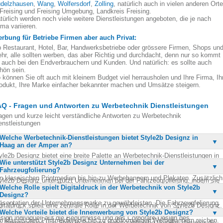
delzhausen
,
Wang
,
Wolfersdorf
,
Zolling
, natürlich auch in vielen anderen Ort
 Freising und Freising Umgebung, Landkreis Freising.
türlich werden noch viele weitere Dienstleistungen angeboten, die je nach
rma variieren.
rbung für Betriebe Firmen aber auch Privat:
 Restaurant, Hotel, Bar, Handwerksbetriebe oder grössere Firmen, Shops un
hr, alle sollten werben, das aber Richtig und durchdacht, denn nur so kommt
 auch bei den Endverbrauchern und Kunden. Und natürlich: es sollte auch
hön sein.
 können Sie oft auch mit kleinem Budget viel herrausholen und Ihre Firma, Ih
odukt, Ihre Marke einfacher bekannter machen und Umsätze steigern.
Q - Fragen und Antworten zu Werbetechnik Dienstleistungen
agen und kurze leicht verständliche Antworten zu Werbetechnik
enstleistungen
Welche Werbetechnik-Dienstleistungen bietet Style2b Designz in
Haag an der Amper an?
yle2b Designz bietet eine breite Palette an Werbetechnik-Dienstleistungen in
Wie unterstützt Style2b Designz Unternehmen bei der
ag an der Amper an. Dazu gehören Außenwerbung, Innenwerbung,
Fahrzeugfolierung?
hrzeugfolierung und Autofolierung. Sie realisieren auch Digitaldruckprojekte,
n klassischen Printmedien bis hin zu Werbebannern und Plakaten. Zusätzlich
yle2b Designz unterstützt Unternehmen bei der Fahrzeugfolierung, indem sie
eten sie Textildruck, Textilstick und individuell gestaltete Merchandise-Artikel
Welche Rolle spielt Digitaldruck in der Werbetechnik von Style2b
ßgeschneiderte Lösungen für Autos, Firmenwagen und LKWs anbieten. Sie
. Ihr Angebot wird durch Messebau und modernes Webdesign ergänzt.
Designz?
tzen auf hochwertige Materialien, um eine langlebige und auffällige
äsentation der Unternehmensmarke zu gewährleisten. Die Fahrzeugfolierung
gitaldruck spielt eine zentrale Rolle in der Werbetechnik von Style2b Designz.
lft, die Sichtbarkeit der Marke im Straßenverkehr zu erhöhen. Zudem wird jed
Welche Vorteile bietet die Innenwerbung von Style2b Designz?
 ermöglicht die Produktion hochwertiger und individueller Druckprodukte, die
sign individuell auf die Bedürfnisse und das Corporate Design des
n klassischen Printmedien bis hin zu großformatigen Werbebannern reichen.
e Innenwerbung von Style2b Designz bietet zahlreiche Vorteile, darunter die