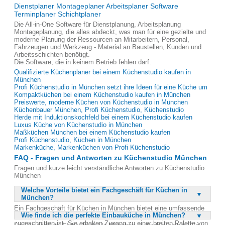
Dienstplaner Montageplaner Arbeitsplaner Software
Terminplaner Schichtplaner
Die All-in-One Software für Dienstplanung, Arbeitsplanung
Montageplanung, die alles abdeckt, was man für eine gezielte und
moderne Planung der Ressourcen an Mitarbeitern, Personal,
Fahrzeugen und Werkzeug - Material an Baustellen, Kunden und
Arbeitsschichten benötigt.
Die Software, die in keinem Betrieb fehlen darf.
Qualifizierte Küchenplaner bei einem Küchenstudio kaufen in
München
Profi Küchenstudio in München setzt ihre Ideen für eine Küche um
Kompaktküchen bei einem Küchenstudio kaufen in München
Preiswerte, moderne Küchen von Küchenstudio in München
Küchenbauer München, Profi Küchenstudio, Küchenstudio
Herde mit Induktionskochfeld bei einem Küchenstudio kaufen
Luxus Küche von Küchenstudio in München
Maßküchen München bei einem Küchenstudio kaufen
Profi Küchenstudio, Küchen in München
Markenküche, Markenküchen von Profi Küchenstudio
FAQ - Fragen und Antworten zu Küchenstudio München
Fragen und kurze leicht verständliche Antworten zu Küchenstudio
München
Welche Vorteile bietet ein Fachgeschäft für Küchen in
München?
Ein Fachgeschäft für Küchen in München bietet eine umfassende
Wie finde ich die perfekte Einbauküche in München?
Beratung und Planung, die auf Ihre individuellen Bedürfnisse
zugeschnitten ist. Sie erhalten Zugang zu einer breiten Palette von